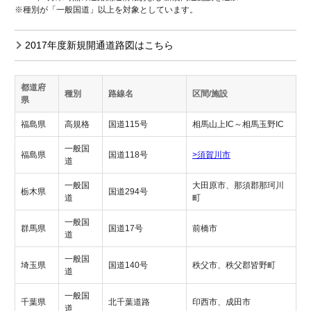
※種別が「一般国道」以上を対象としています。
2017年度新規開通道路図はこちら
都道府
種別
路線名
区間/施設
県
福島県
高規格
国道115号
相馬山上IC～相馬玉野IC
一般国
福島県
国道118号
>須賀川市
道
一般国
大田原市、那須郡那珂川
栃木県
国道294号
道
町
一般国
群馬県
国道17号
前橋市
道
一般国
埼玉県
国道140号
秩父市、秩父郡皆野町
道
一般国
千葉県
北千葉道路
印西市、成田市
道