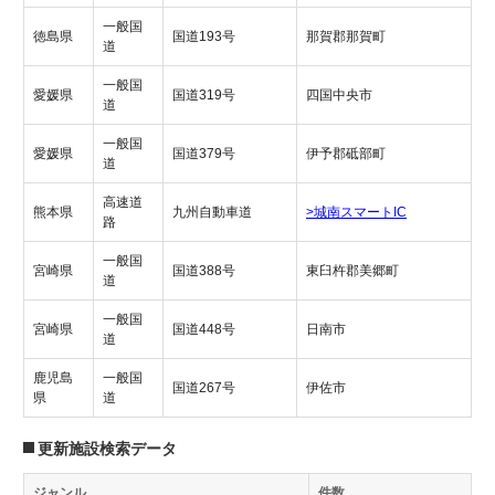
一般国
徳島県
国道193号
那賀郡那賀町
道
一般国
愛媛県
国道319号
四国中央市
道
一般国
愛媛県
国道379号
伊予郡砥部町
道
高速道
熊本県
九州自動車道
>城南スマートIC
路
一般国
宮崎県
国道388号
東臼杵郡美郷町
道
一般国
宮崎県
国道448号
日南市
道
鹿児島
一般国
国道267号
伊佐市
県
道
更新施設検索データ
ジャンル
件数