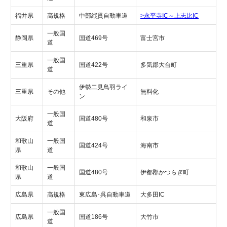
福井県
高規格
中部縦貫自動車道
>永平寺IC～上志比IC
一般国
静岡県
国道469号
富士宮市
道
一般国
三重県
国道422号
多気郡大台町
道
伊勢二見鳥羽ライ
三重県
その他
無料化
ン
一般国
大阪府
国道480号
和泉市
道
和歌山
一般国
国道424号
海南市
県
道
和歌山
一般国
国道480号
伊都郡かつらぎ町
県
道
広島県
高規格
東広島･呉自動車道
大多田IC
一般国
広島県
国道186号
大竹市
道