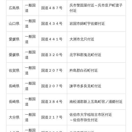
一般国
呉市警固屋付近～呉市音戸町渡子
広島県
国道４８７号
道
付近
一般国
山口県
国道４３４号
岩国市錦町宇佐郷付近
道
一般国
愛媛県
国道４４１号
大洲市北只付近
道
一般国
愛媛県
国道３２０号
北宇和郡鬼北町付近
道
一般国
佐賀県
国道２０７号
杵島郡白石町付近
道
一般国
長崎県
国道２０７号
諫早市多良見町付近
道
一般国
長崎県
国道３８４号
南松浦郡新上五島町宿ノ浦郷付近
道
一般国
佐伯市大字稲垣古市区付近
大分県
国道２１７号
道
～佐伯市弥生付近
一般国