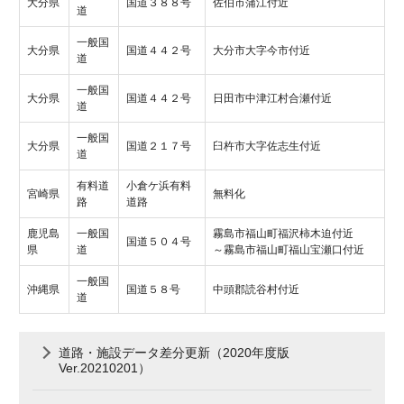
大分県
国道３８８号
佐伯市蒲江付近
道
一般国
大分県
国道４４２号
大分市大字今市付近
道
一般国
大分県
国道４４２号
日田市中津江村合瀬付近
道
一般国
大分県
国道２１７号
臼杵市大字佐志生付近
道
有料道
小倉ケ浜有料
宮崎県
無料化
路
道路
鹿児島
一般国
霧島市福山町福沢柿木迫付近
国道５０４号
県
道
～霧島市福山町福山宝瀬口付近
一般国
沖縄県
国道５８号
中頭郡読谷村付近
道
道路・施設データ差分更新（2020年度版
Ver.20210201）