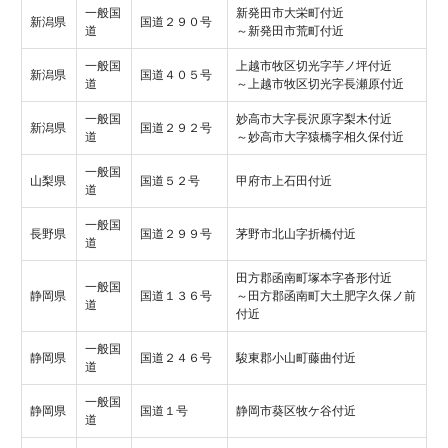
一般国
新発田市大栄町付近
新潟県
国道２９０号
道
～新発田市荒町付近
一般国
上越市牧区切光字芋ノ坪付近
新潟県
国道４０５号
道
～上越市牧区切光字長瀬原付近
一般国
妙高市大字長沢原字梨木付近
新潟県
国道２９２号
道
～妙高市大字猿橋字相久保付近
一般国
山梨県
国道５２号
甲府市上石田付近
道
一般国
長野県
国道２９９号
茅野市北山字折橋付近
道
田方郡函南町塚本字沓形付近
一般国
静岡県
国道１３６号
～田方郡函南町大土肥字久保ノ前
道
付近
一般国
静岡県
国道２４６号
駿東郡小山町藤曲付近
道
一般国
静岡県
国道１号
静岡市葵区牧ケ谷付近
道