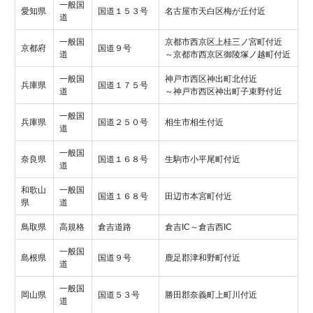
一般国
愛知県
国道１５３号
名古屋市天白区梅が丘付近
道
一般国
京都市西京区上桂三ノ宮町付近
京都府
国道９号
道
～京都市西京区御陵塚ノ越町付近
一般国
神戸市西区神出町北付近
兵庫県
国道１７５号
道
～神戸市西区神出町子束野付近
一般国
兵庫県
国道２５０号
相生市相生付近
道
一般国
奈良県
国道１６８号
生駒市小平尾町付近
道
和歌山
一般国
国道１６８号
田辺市本宮町付近
県
道
鳥取県
高規格
倉吉道路
倉吉IC～倉吉西IC
一般国
島根県
国道９号
鹿足郡津和野町付近
道
一般国
岡山県
国道５３号
勝田郡奈義町上町川付近
道