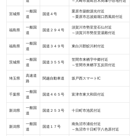
道
～大崎市鹿島台木間塚小谷地付近
一般国
栗原市築館源光付近
宮城県
国道４号
道
～栗原市志波姫堀口西風前付近
一般国
須賀川市勢至堂石仏付近
福島県
国道２９４号
道
～須賀川市勢至堂湯殿付近
一般国
福島県
国道３４９号
東白川郡鮫川村付近
道
一般国
笠間市来栖字中郷付近
茨城県
国道３５５号
道
～笠間市来栖字五反田付近
高速道
埼玉県
関越自動車道
坂戸西スマートIC
路
一般国
千葉県
国道４６５号
富津市東大和田付近
道
一般国
新潟県
国道２５３号
十日町市池尻付近
道
一般国
南魚沼市浦佐付近
新潟県
国道１７号
道
～魚沼市十日町字八色原付近