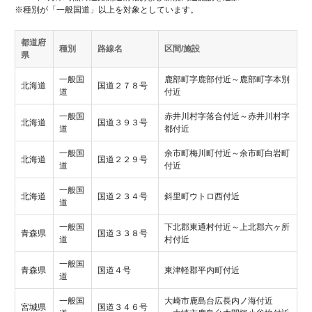
※種別が「一般国道」以上を対象としています。
都道府
種別
路線名
区間/施設
県
一般国
鹿部町字鹿部付近～鹿部町字本別
北海道
国道２７８号
道
付近
一般国
赤井川村字落合付近～赤井川村字
北海道
国道３９３号
道
都付近
一般国
余市町梅川町付近～余市町白岩町
北海道
国道２２９号
道
付近
一般国
北海道
国道２３４号
斜里町ウトロ西付近
道
一般国
下北郡東通村付近～上北郡六ヶ所
青森県
国道３３８号
道
村付近
一般国
青森県
国道４号
東津軽郡平内町付近
道
一般国
大崎市鹿島台広長内ノ海付近
宮城県
国道３４６号