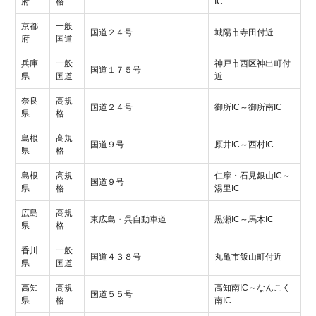
府
格
IC
京都
一般
国道２４号
城陽市寺田付近
府
国道
兵庫
一般
神戸市西区神出町付
国道１７５号
県
国道
近
奈良
高規
国道２４号
御所IC～御所南IC
県
格
島根
高規
国道９号
原井IC～西村IC
県
格
島根
高規
仁摩・石見銀山IC～
国道９号
県
格
湯里IC
広島
高規
東広島・呉自動車道
黒瀬IC～馬木IC
県
格
香川
一般
国道４３８号
丸亀市飯山町付近
県
国道
高知
高規
高知南IC～なんこく
国道５５号
県
格
南IC