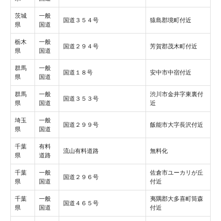
茨城
一般
国道３５４号
猿島郡境町付近
県
国道
栃木
一般
国道２９４号
芳賀郡茂木町付近
県
国道
群馬
一般
国道１８号
安中市中宿付近
県
国道
群馬
一般
渋川市金井字東裏付
国道３５３号
県
国道
近
埼玉
一般
国道２９９号
飯能市大字長沢付近
県
国道
千葉
有料
流山有料道路
無料化
県
道路
千葉
一般
佐倉市ユーカリが丘
国道２９６号
県
国道
付近
千葉
一般
夷隅郡大多喜町筒森
国道４６５号
県
国道
付近