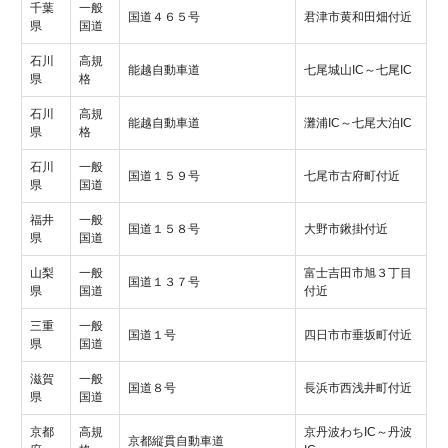
千葉
一般
国道４６５号
君津市黄和田畑付近
県
国道
石川
高規
能越自動車道
七尾城山IC～七尾IC
県
格
石川
高規
能越自動車道
灘浦IC～七尾大泊IC
県
格
石川
一般
国道１５９号
七尾市古府町付近
県
国道
福井
一般
国道１５８号
大野市鍬掛付近
県
国道
山梨
一般
富士吉田市旭３丁目
国道１３７号
県
国道
付近
三重
一般
国道１号
四日市市垂坂町付近
県
国道
滋賀
一般
国道８号
長浜市西浅井町付近
県
国道
京都
高規
京丹波わちIC～丹波
京都縦貫自動車道