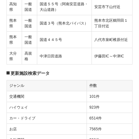
高知
一般
国道５５号（阿南安芸道路・
安芸市下山付近
県
国道
大山道路）
熊本
一般
熊本市北区鶴羽田１
国道３号（熊本北バイパス）
県
国道
丁目付近
熊本
一般
国道４４５号
八代市泉町椎原付近
県
国道
大分
高規
中津日田道路
伊藤田IC～中津IC
県
格
更新施設検索データ
ジャンル
件数
交通機関
101件
ハイウェイ
923件
カー・ドライブ
6514件
お店
7565件