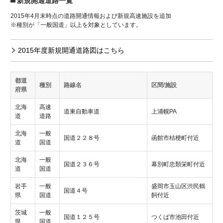
新規開通道路一覧
2015年4月末時点の道路開通情報および新規高速施設を追加
※種別が「一般国道」以上を対象としています。
2015年度新規開通道路図はこちら
都道
種別
路線名
区間/施設
府県
北海
高速
道東自動車道
上浦幌PA
道
道路
北海
一般
国道２２８号
函館市桔梗町付近
道
国道
北海
一般
国道２３６号
幕別町忠類栄町付近
道
国道
岩手
一般
盛岡市玉山区渋民鶴
国道４号
県
国道
飼付近
茨城
一般
国道１２５号
つくば市池田付近
県
国道