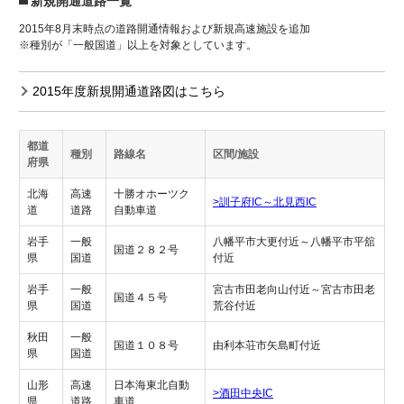
新規開通道路一覧
2015年8月末時点の道路開通情報および新規高速施設を追加
※種別が「一般国道」以上を対象としています。
2015年度新規開通道路図はこちら
都道
種別
路線名
区間/施設
府県
北海
高速
十勝オホーツク
>訓子府IC～北見西IC
道
道路
自動車道
岩手
一般
八幡平市大更付近～八幡平市平舘
国道２８２号
県
国道
付近
岩手
一般
宮古市田老向山付近～宮古市田老
国道４５号
県
国道
荒谷付近
秋田
一般
国道１０８号
由利本荘市矢島町付近
県
国道
山形
高速
日本海東北自動
>酒田中央IC
県
道路
車道