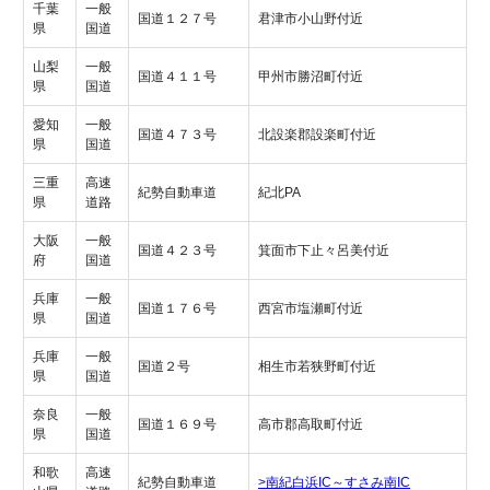
千葉
一般
国道１２７号
君津市小山野付近
県
国道
山梨
一般
国道４１１号
甲州市勝沼町付近
県
国道
愛知
一般
国道４７３号
北設楽郡設楽町付近
県
国道
三重
高速
紀勢自動車道
紀北PA
県
道路
大阪
一般
国道４２３号
箕面市下止々呂美付近
府
国道
兵庫
一般
国道１７６号
西宮市塩瀬町付近
県
国道
兵庫
一般
国道２号
相生市若狭野町付近
県
国道
奈良
一般
国道１６９号
高市郡高取町付近
県
国道
和歌
高速
紀勢自動車道
>南紀白浜IC～すさみ南IC