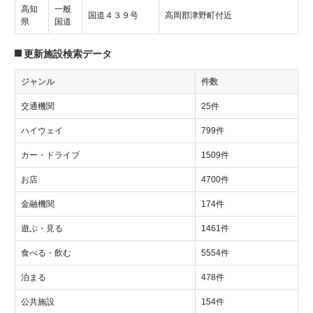
高知
一般
国道４３９号
高岡郡津野町付近
県
国道
更新施設検索データ
ジャンル
件数
交通機関
25件
ハイウェイ
799件
カー・ドライブ
1509件
お店
4700件
金融機関
174件
遊ぶ・見る
1461件
食べる・飲む
5554件
泊まる
478件
公共施設
154件