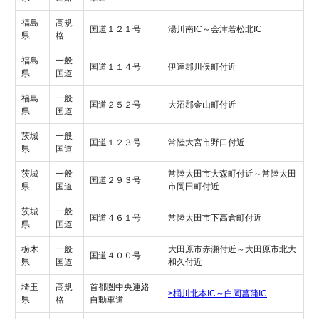
福島
高規
国道１２１号
湯川南IC～会津若松北IC
県
格
福島
一般
国道１１４号
伊達郡川俣町付近
県
国道
福島
一般
国道２５２号
大沼郡金山町付近
県
国道
茨城
一般
国道１２３号
常陸大宮市野口付近
県
国道
茨城
一般
常陸太田市大森町付近～常陸太田
国道２９３号
県
国道
市岡田町付近
茨城
一般
国道４６１号
常陸太田市下高倉町付近
県
国道
栃木
一般
大田原市赤瀬付近～大田原市北大
国道４００号
県
国道
和久付近
埼玉
高規
首都圏中央連絡
>桶川北本IC～白岡菖蒲IC
県
格
自動車道