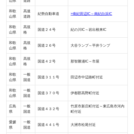
山県
道路
和歌
高速
紀勢自動車道
>南紀田辺IC～南紀白浜IC
山県
道路
和歌
高規
国道２４号
紀の川IC～岩出根来IC
山県
格
和歌
高規
国道２６号
大谷ランプ～平井ランプ
山県
格
和歌
高規
国道４２号
那智勝浦IC～市屋
山県
格
和歌
一般
国道３１１号
田辺市中辺路町付近
山県
国道
和歌
一般
国道３７０号
伊都郡高野町付近
山県
国道
広島
一般
竹原市新庄町付近～東広島市河内
国道４３２号
県
国道
町付近
愛媛
一般
国道４４１号
大洲市松尾付近
県
国道