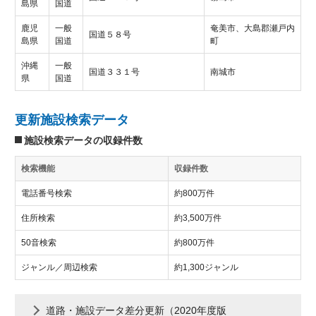
島県
国道
鹿児
一般
奄美市、大島郡瀬戸内
国道５８号
島県
国道
町
沖縄
一般
国道３３１号
南城市
県
国道
更新施設検索データ
施設検索データの収録件数
検索機能
収録件数
電話番号検索
約800万件
住所検索
約3,500万件
50音検索
約800万件
ジャンル／周辺検索
約1,300ジャンル
道路・施設データ差分更新（2020年度版