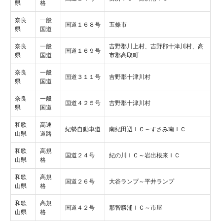
県
格
奈良
一般
国道１６８号
五條市
県
国道
奈良
一般
吉野郡川上村、吉野郡十津川村、高
国道１６９号
県
国道
市郡高取町
奈良
一般
国道３１１号
吉野郡十津川村
県
国道
奈良
一般
国道４２５号
吉野郡十津川村
県
国道
和歌
高速
紀勢自動車道
南紀田辺ＩＣ～すさみ南ＩＣ
山県
道路
和歌
高規
国道２４号
紀の川ＩＣ～岩出根来ＩＣ
山県
格
和歌
高規
国道２６号
大谷ランプ～平井ランプ
山県
格
和歌
高規
国道４２号
那智勝浦ＩＣ～市屋
山県
格