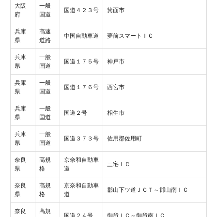
大阪
一般
国道４２３号
箕面市
府
国道
兵庫
高速
中国自動車道
夢前スマートＩＣ
県
道路
兵庫
一般
国道１７５号
神戸市
県
国道
兵庫
一般
国道１７６号
西宮市
県
国道
兵庫
一般
国道２号
相生市
県
国道
兵庫
一般
国道３７３号
佐用郡佐用町
県
国道
奈良
高規
京奈和自動車
三宅ＩＣ
県
格
道
奈良
高規
京奈和自動車
郡山下ツ道ＪＣＴ～郡山南ＩＣ
県
格
道
奈良
高規
国道２４号
御所ＩＣ～御所南ＩＣ