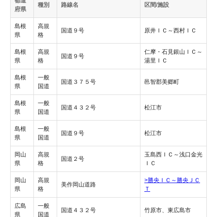
都道
種別
路線名
区間/施設
府県
島根
高規
国道９号
原井ＩＣ～西村ＩＣ
県
格
島根
高規
仁摩・石見銀山ＩＣ～
国道９号
県
格
湯里ＩＣ
島根
一般
国道３７５号
邑智郡美郷町
県
国道
島根
一般
国道４３２号
松江市
県
国道
島根
一般
国道９号
松江市
県
国道
岡山
高規
玉島西ＩＣ～浅口金光
国道２号
県
格
ＩＣ
岡山
高規
>勝央ＩＣ～勝央ＪＣ
美作岡山道路
県
格
Ｔ
広島
一般
国道４３２号
竹原市、東広島市
県
国道