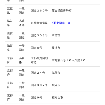
県
国道
三重
一般
国道２６０号
度会郡南伊勢町
県
国道
滋賀
高速
名神高速道路
>栗東湖南ＩＣ
県
道路
滋賀
一般
国道３０３号
高島市
県
国道
滋賀
一般
国道８号
長浜市
県
国道
京都
高規
京都縦貫自動
京丹波わちＩＣ～丹波ＩＣ
府
格
車道
京都
一般
国道２４号
城陽市
府
国道
京都
一般
国道３０７号
城陽市
府
国道
京都
一般
国道９号
福知山市
府
国道