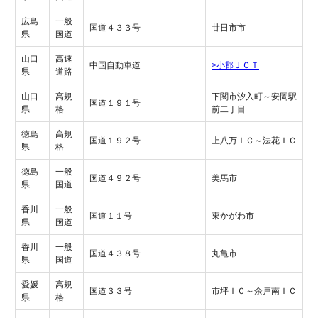
広島
一般
国道４３３号
廿日市市
県
国道
山口
高速
中国自動車道
>小郡ＪＣＴ
県
道路
山口
高規
下関市汐入町～安岡駅
国道１９１号
県
格
前二丁目
徳島
高規
国道１９２号
上八万ＩＣ～法花ＩＣ
県
格
徳島
一般
国道４９２号
美馬市
県
国道
香川
一般
国道１１号
東かがわ市
県
国道
香川
一般
国道４３８号
丸亀市
県
国道
愛媛
高規
国道３３号
市坪ＩＣ～余戸南ＩＣ
県
格