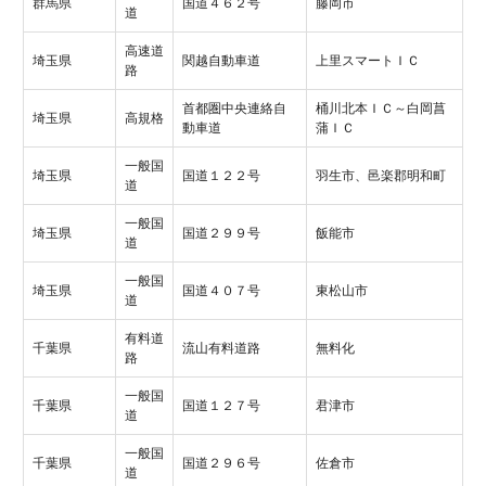
群馬県
国道４６２号
藤岡市
道
高速道
埼玉県
関越自動車道
上里スマートＩＣ
路
首都圏中央連絡自
桶川北本ＩＣ～白岡菖
埼玉県
高規格
動車道
蒲ＩＣ
一般国
埼玉県
国道１２２号
羽生市、邑楽郡明和町
道
一般国
埼玉県
国道２９９号
飯能市
道
一般国
埼玉県
国道４０７号
東松山市
道
有料道
千葉県
流山有料道路
無料化
路
一般国
千葉県
国道１２７号
君津市
道
一般国
千葉県
国道２９６号
佐倉市
道