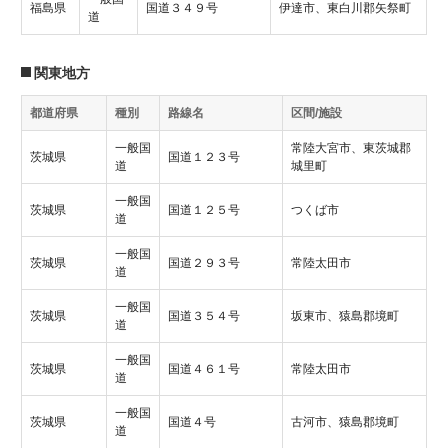
福島県
国道３４９号
伊達市、東白川郡矢祭町
道
関東地方
都道府県
種別
路線名
区間/施設
一般国
常陸大宮市、東茨城郡
茨城県
国道１２３号
道
城里町
一般国
茨城県
国道１２５号
つくば市
道
一般国
茨城県
国道２９３号
常陸太田市
道
一般国
茨城県
国道３５４号
坂東市、猿島郡境町
道
一般国
茨城県
国道４６１号
常陸太田市
道
一般国
茨城県
国道４号
古河市、猿島郡境町
道