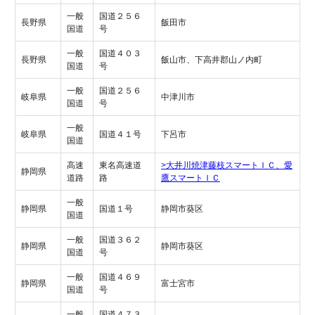
一般
国道２５６
長野県
飯田市
国道
号
一般
国道４０３
長野県
飯山市、下高井郡山ノ内町
国道
号
一般
国道２５６
岐阜県
中津川市
国道
号
一般
岐阜県
国道４１号
下呂市
国道
高速
東名高速道
>大井川焼津藤枝スマートＩＣ、愛
静岡県
道路
路
鷹スマートＩＣ
一般
静岡県
国道１号
静岡市葵区
国道
一般
国道３６２
静岡県
静岡市葵区
国道
号
一般
国道４６９
静岡県
富士宮市
国道
号
一般
国道４７３