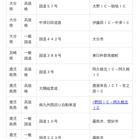
大分
高規
国道５７号
大野ＩＣ～朝地ＩＣ
県
格
大分
高規
中津日田道路
伊藤田ＩＣ～中津ＩＣ
県
格
大分
一般
国道４４２号
大分市
県
国道
宮崎
一般
国道３８８号
東臼杵郡美郷町
県
国道
鹿児
高規
阿久根北ＩＣ～阿久根
国道３号
島県
格
ＩＣ
鹿児
高規
鹿屋串良ＪＣＴ～笠之
大隅縦貫道
島県
格
原ＩＣ
鹿児
高規
>野田ＩＣ～阿久根北
南九州西回り自動車道
島県
格
ＩＣ
鹿児
一般
国道１０号
霧島市、曽於市
島県
国道
鹿児
一般
国道２２３号
霧島市