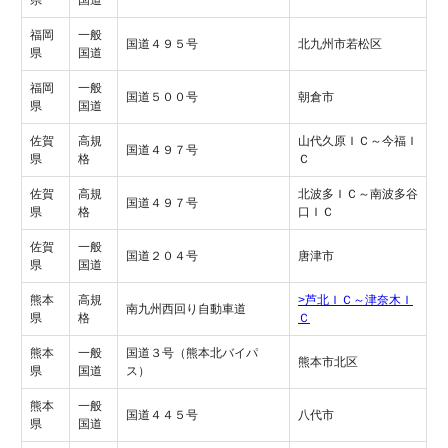
福岡
一般
国道４９５号
北九州市若松区
県
国道
福岡
一般
国道５００号
朝倉市
県
国道
佐賀
高規
山代久原ＩＣ～今福Ｉ
国道４９７号
県
格
Ｃ
佐賀
高規
北波多ＩＣ～南波多谷
国道４９７号
県
格
口ＩＣ
佐賀
一般
国道２０４号
唐津市
県
国道
熊本
高規
>芦北ＩＣ～津奈木Ｉ
南九州西回り自動車道
県
格
Ｃ
熊本
一般
国道３号（熊本北バイパ
熊本市北区
県
国道
ス）
熊本
一般
国道４４５号
八代市
県
国道