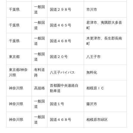
一般国
千葉県
国道２９８号
市川市
道
一般国
君津市、夷隅郡大多喜
千葉県
国道４６５号
道
町
一般国
木更津市、長生郡長南
千葉県
国道４６８号
道
町
一般国
東京都
国道２０号
八王子市
道
東京都/神奈
有料道
八王子バイパス
無料化
川県
路
首都圏中央連絡自
神奈川県
高規格
相模原ＩＣ
動車道
一般国
神奈川県
国道１号
藤沢市
道
一般国
神奈川県
国道４６８号
相模原市緑区
道