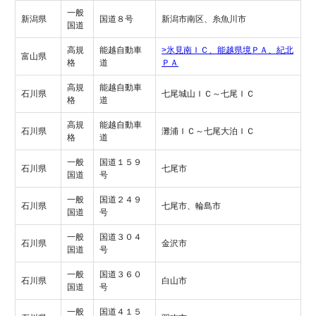
一般
新潟県
国道８号
新潟市南区、糸魚川市
国道
高規
能越自動車
>氷見南ＩＣ、能越県境ＰＡ、紀北
富山県
格
道
ＰＡ
高規
能越自動車
石川県
七尾城山ＩＣ～七尾ＩＣ
格
道
高規
能越自動車
石川県
灘浦ＩＣ～七尾大泊ＩＣ
格
道
一般
国道１５９
石川県
七尾市
国道
号
一般
国道２４９
石川県
七尾市、輪島市
国道
号
一般
国道３０４
石川県
金沢市
国道
号
一般
国道３６０
石川県
白山市
国道
号
一般
国道４１５