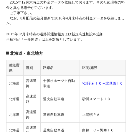
2015年12月末時点の料金データを収録しております。そのため現在の料
金と異なる場合がございます。
ご了承下さい。
なお、8月配信の差分更新で2016年4月末時点の料金データを収録しまし
た。
2015年12月末時点の道路開通情報および新規高速施設を追加
※種別が「一般国道」以上を対象としています。
北海道・東北地方
都道府
種別
路線名
区間/施設
県
高速道
十勝オホーツク自動
北海道
>訓子府ＩＣ～北見西ＩＣ
路
車道
高速道
北海道
道央自動車道
砂川スマートＩＣ
路
高速道
北海道
道東自動車道
上浦幌ＰＡ
路
高速道
北海道
道東自動車道
白糠ＩＣ～阿寒ＩＣ