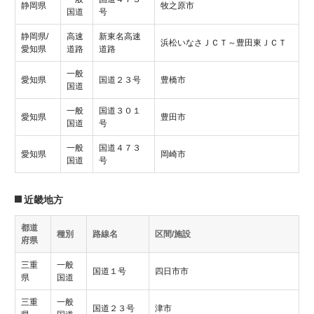
静岡県
牧之原市
国道
号
静岡県/
高速
新東名高速
浜松いなさＪＣＴ～豊田東ＪＣＴ
愛知県
道路
道路
一般
愛知県
国道２３号
豊橋市
国道
一般
国道３０１
愛知県
豊田市
国道
号
一般
国道４７３
愛知県
岡崎市
国道
号
近畿地方
都道
種別
路線名
区間/施設
府県
三重
一般
国道１号
四日市市
県
国道
三重
一般
国道２３号
津市