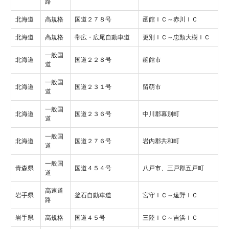
路
北海道
高規格
国道２７８号
函館ＩＣ～赤川ＩＣ
北海道
高規格
帯広・広尾自動車道
更別ＩＣ～忠類大樹ＩＣ
一般国
北海道
国道２２８号
函館市
道
一般国
北海道
国道２３１号
留萌市
道
一般国
北海道
国道２３６号
中川郡幕別町
道
一般国
北海道
国道２７６号
岩内郡共和町
道
一般国
青森県
国道４５４号
八戸市、三戸郡五戸町
道
高速道
岩手県
釜石自動車道
宮守ＩＣ～遠野ＩＣ
路
岩手県
高規格
国道４５号
三陸ＩＣ～吉浜ＩＣ