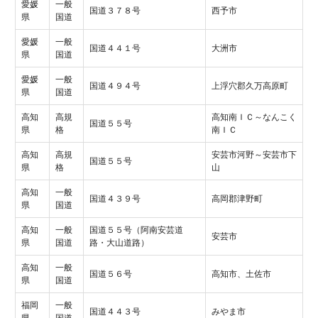
愛媛
一般
国道３７８号
西予市
県
国道
愛媛
一般
国道４４１号
大洲市
県
国道
愛媛
一般
国道４９４号
上浮穴郡久万高原町
県
国道
高知
高規
高知南ＩＣ～なんこく
国道５５号
県
格
南ＩＣ
高知
高規
安芸市河野～安芸市下
国道５５号
県
格
山
高知
一般
国道４３９号
高岡郡津野町
県
国道
高知
一般
国道５５号（阿南安芸道
安芸市
県
国道
路・大山道路）
高知
一般
国道５６号
高知市、土佐市
県
国道
福岡
一般
国道４４３号
みやま市
県
国道