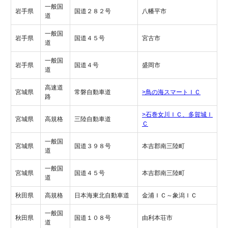
一般国
岩手県
国道２８２号
八幡平市
道
一般国
岩手県
国道４５号
宮古市
道
一般国
岩手県
国道４号
盛岡市
道
高速道
宮城県
常磐自動車道
>鳥の海スマートＩＣ
路
>石巻女川ＩＣ、多賀城Ｉ
宮城県
高規格
三陸自動車道
Ｃ
一般国
宮城県
国道３９８号
本吉郡南三陸町
道
一般国
宮城県
国道４５号
本吉郡南三陸町
道
秋田県
高規格
日本海東北自動車道
金浦ＩＣ～象潟ＩＣ
一般国
秋田県
国道１０８号
由利本荘市
道