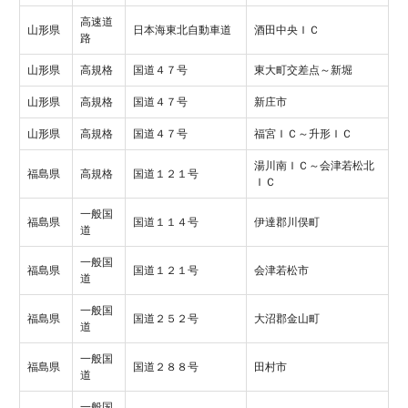
高速道
山形県
日本海東北自動車道
酒田中央ＩＣ
路
山形県
高規格
国道４７号
東大町交差点～新堀
山形県
高規格
国道４７号
新庄市
山形県
高規格
国道４７号
福宮ＩＣ～升形ＩＣ
湯川南ＩＣ～会津若松北
福島県
高規格
国道１２１号
ＩＣ
一般国
福島県
国道１１４号
伊達郡川俣町
道
一般国
福島県
国道１２１号
会津若松市
道
一般国
福島県
国道２５２号
大沼郡金山町
道
一般国
福島県
国道２８８号
田村市
道
一般国