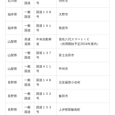
石川県
羽咋市
国道
号
一般
国道１５８
福井県
大野市
国道
号
一般
国道１６１
福井県
敦賀市
国道
号
高速
中央自動車
笛吹八代スマートＩＣ
山梨県
道路
道
（供用開始予定2016年度内）
一般
国道１３７
山梨県
富士吉田市
国道
号
一般
国道４１１
山梨県
甲州市
国道
号
一般
国道１４８
長野県
北安曇郡小谷村
国道
号
一般
国道１５２
長野県
飯田市
国道
号
一般
国道１５３
長野県
上伊那郡飯島町
国道
号