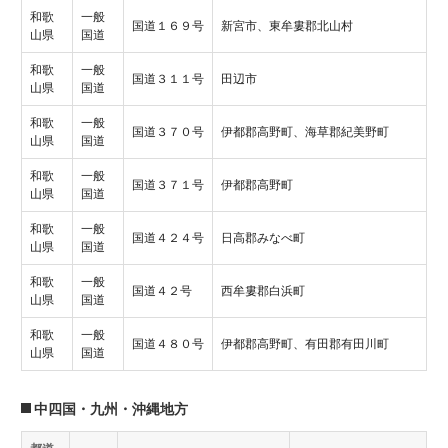
和歌
一般
国道１６９号
新宮市、東牟婁郡北山村
山県
国道
和歌
一般
国道３１１号
田辺市
山県
国道
和歌
一般
国道３７０号
伊都郡高野町、海草郡紀美野町
山県
国道
和歌
一般
国道３７１号
伊都郡高野町
山県
国道
和歌
一般
国道４２４号
日高郡みなべ町
山県
国道
和歌
一般
国道４２号
西牟婁郡白浜町
山県
国道
和歌
一般
国道４８０号
伊都郡高野町、有田郡有田川町
山県
国道
中四国・九州・沖縄地方