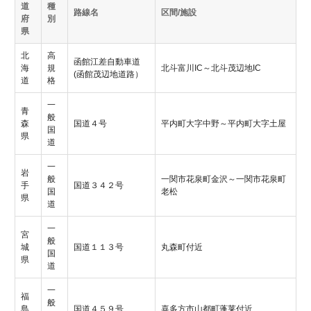
道
種
路線名
区間/施設
府
別
県
北
高
函館江差自動車道
海
規
北斗富川IC～北斗茂辺地IC
(函館茂辺地道路）
道
格
一
青
般
森
国道４号
平内町大字中野～平内町大字土屋
国
県
道
一
岩
般
一関市花泉町金沢～一関市花泉町
手
国道３４２号
国
老松
県
道
一
宮
般
城
国道１１３号
丸森町付近
国
県
道
一
福
般
島
国道４５９号
喜多方市山都町蓬莱付近