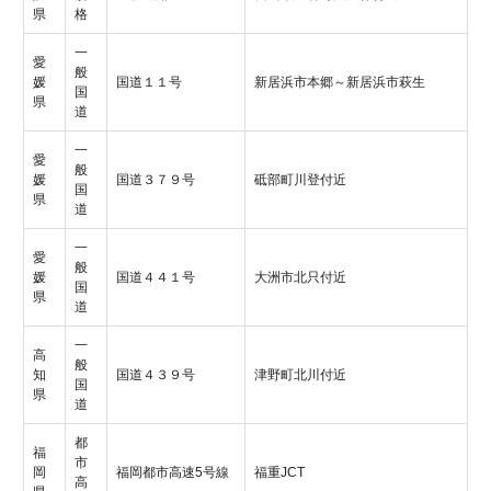
県
格
一
愛
般
媛
国道１１号
新居浜市本郷～新居浜市萩生
国
県
道
一
愛
般
媛
国道３７９号
砥部町川登付近
国
県
道
一
愛
般
媛
国道４４１号
大洲市北只付近
国
県
道
一
高
般
知
国道４３９号
津野町北川付近
国
県
道
都
福
市
岡
福岡都市高速5号線
福重JCT
高