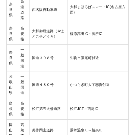
高
奈
速
大和まほろばスマートIC(名古屋方
良
西名阪自動車道
道
面)
県
路
奈
高
大和御所道路（やま
良
規
橿原高田IC～御所IC
とごせどうろ）
県
格
一
奈
般
良
国道３０８号
生駒市藤尾町付近
国
県
道
和
一
歌
般
国道４８０号
かつらぎ町大字志賀付近
山
国
県
道
島
高
根
規
松江第五大橋道路
松江JCT～西尾IC
県
格
岡
高
山
規
美作岡山道路
湯郷温泉IC～勝央IC