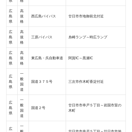
県
格
広
高
島
規
西広島バイパス
廿日市市地御前北付近
県
格
広
高
島
規
三原バイパス
糸崎ランプ～時広ランプ
県
格
広
高
島
規
東広島・呉自動車道
阿賀IC～黒瀬IC
県
格
一
広
般
島
国道３７５号
三次市作木町香淀付近
国
県
道
一
広
般
廿日市市串戸５丁目～岩国市室の
島
国道２号
国
木町
県
道
一
広
般
廿日市市串戸５丁目～廿日市市地