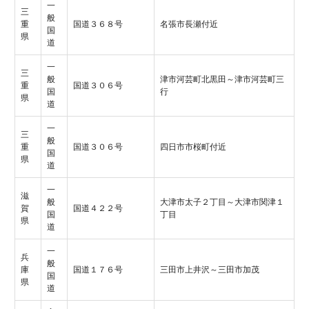
一
三
般
重
国道３６８号
名張市長瀬付近
国
県
道
一
三
般
津市河芸町北黒田～津市河芸町三
重
国道３０６号
国
行
県
道
一
三
般
重
国道３０６号
四日市市桜町付近
国
県
道
一
滋
般
大津市太子２丁目～大津市関津１
賀
国道４２２号
国
丁目
県
道
一
兵
般
庫
国道１７６号
三田市上井沢～三田市加茂
国
県
道