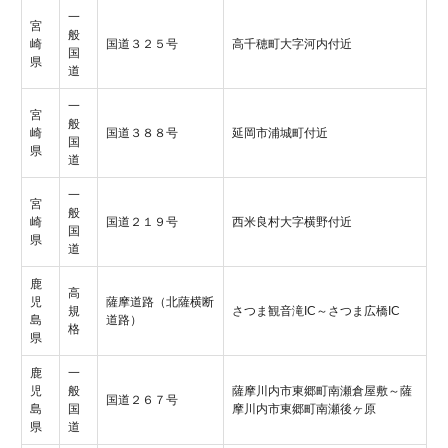
一
宮
般
崎
国道３２５号
高千穂町大字河内付近
国
県
道
一
宮
般
崎
国道３８８号
延岡市浦城町付近
国
県
道
一
宮
般
崎
国道２１９号
西米良村大字横野付近
国
県
道
鹿
高
児
薩摩道路（北薩横断
規
さつま観音滝IC～さつま広橋IC
島
道路）
格
県
鹿
一
児
般
薩摩川内市東郷町南瀬倉屋敷～薩
国道２６７号
島
国
摩川内市東郷町南瀬後ヶ原
県
道