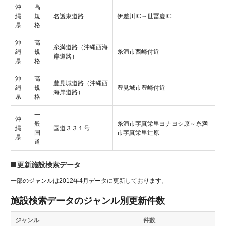
沖
高
縄
規
名護東道路
伊差川IC～世冨慶IC
県
格
沖
高
糸満道路（沖縄西海
縄
規
糸満市西崎付近
岸道路）
県
格
沖
高
豊見城道路（沖縄西
縄
規
豊見城市豊崎付近
海岸道路）
県
格
一
沖
般
糸満市字真栄里ヨナヨシ原～糸満
縄
国道３３１号
国
市字真栄里辻原
県
道
更新施設検索データ
一部のジャンルは2012年4月データに更新しております。
施設検索データのジャンル別更新件数
ジャンル
件数