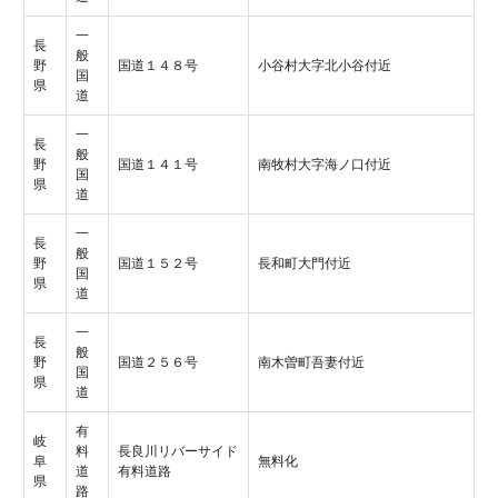
一
長
般
野
国道１４８号
小谷村大字北小谷付近
国
県
道
一
長
般
野
国道１４１号
南牧村大字海ノ口付近
国
県
道
一
長
般
野
国道１５２号
長和町大門付近
国
県
道
一
長
般
野
国道２５６号
南木曽町吾妻付近
国
県
道
有
岐
料
長良川リバーサイド
阜
無料化
道
有料道路
県
路