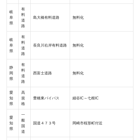
有
岐
料
阜
島大橋有料道路
無料化
道
県
路
有
岐
料
阜
長良川右岸有料道路
無料化
道
県
路
有
静
料
岡
西富士道路
無料化
道
県
路
愛
高
知
規
豊橋東バイパス
細谷IC～七根IC
県
格
一
愛
般
知
国道４７３号
岡崎市桜形町付近
国
県
道