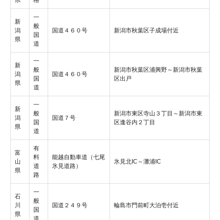
一
新
般
潟
国道４６０号
新潟市秋葉区子成場付近
国
県
道
一
新
般
新潟市秋葉区浦興野～新潟市秋葉
潟
国道４６０号
国
区出戸
県
道
一
新
般
新潟市東区寺山３丁目～新潟市東
潟
国道７号
国
区逢谷内２丁目
県
道
有
富
料
能越自動車道（七尾
山
氷見北IC～灘浦IC
道
氷見道路）
県
路
一
石
般
川
国道２４９号
輪島市門前町大泊壱付近
国
県
道