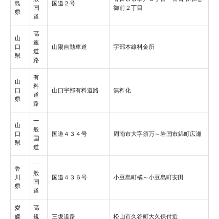
島
国道２号
国
御前２丁目
県
道
高
山
速
口
山陽自動車道
宇部本線料金所
道
県
路
有
山
料
口
山口宇部有料道路
無料化
道
県
路
一
山
般
口
国道４３４号
周南市大字須万～岩国市錦町広瀬
国
県
道
一
香
般
川
国道４３６号
小豆島町橘～小豆島町安田
国
県
道
愛
高
媛
規
三坂道路
松山市久谷町大久保付近