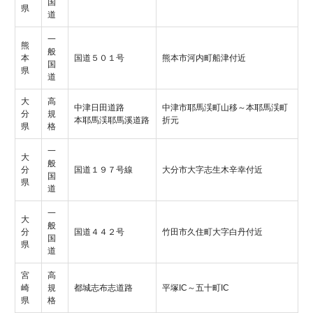
国
県
道
一
熊
般
本
国道５０１号
熊本市河内町船津付近
国
県
道
大
高
中津日田道路
中津市耶馬渓町山移～本耶馬渓町
分
規
本耶馬渓耶馬溪道路
折元
県
格
一
大
般
分
国道１９７号線
大分市大字志生木辛幸付近
国
県
道
一
大
般
分
国道４４２号
竹田市久住町大字白丹付近
国
県
道
宮
高
崎
規
都城志布志道路
平塚IC～五十町IC
県
格