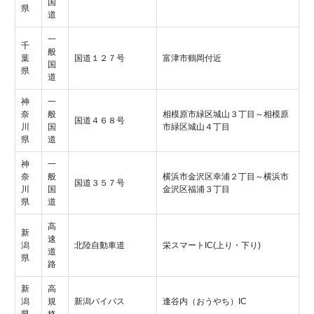
国
県
道
一
千
般
葉
国道１２７号
富津市鶴岡付近
国
県
道
神
一
奈
般
相模原市緑区城山３丁目～相模原
国道４６８号
川
国
市緑区城山４丁目
県
道
神
一
奈
般
横浜市金沢区幸浦２丁目～横浜市
国道３５７号
川
国
金沢区福浦３丁目
県
道
高
新
速
潟
北陸自動車道
栄スマートIC(上り・下り)
道
県
路
新
高
潟
規
新潟バイパス
逢谷内（おうやち）IC
県
格