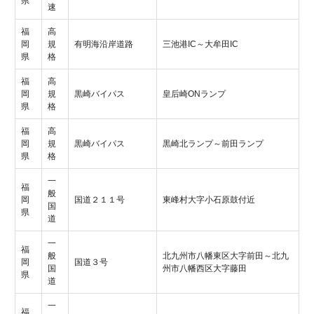
県
速
福
高
岡
規
有明海沿岸道路
三池港IC～大牟田IC
県
格
福
高
岡
規
黒崎バイパス
皇后崎ONランプ
県
格
福
高
岡
規
黒崎バイパス
黒崎北ランプ～前田ランプ
県
格
一
福
般
岡
国道２１１号
東峰村大字小石原鼓付近
国
県
道
一
福
般
北九州市八幡東区大字前田～北九
岡
国道３号
国
州市八幡西区大字藤田
県
道
一
福