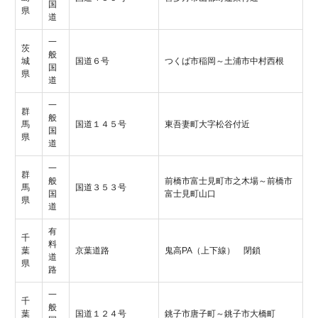
国
県
道
一
茨
般
城
国道６号
つくば市稲岡～土浦市中村西根
国
県
道
一
群
般
馬
国道１４５号
東吾妻町大字松谷付近
国
県
道
一
群
般
前橋市富士見町市之木場～前橋市
馬
国道３５３号
国
富士見町山口
県
道
有
千
料
葉
京葉道路
鬼高PA（上下線） 閉鎖
道
県
路
一
千
般
葉
国道１２４号
銚子市唐子町～銚子市大橋町