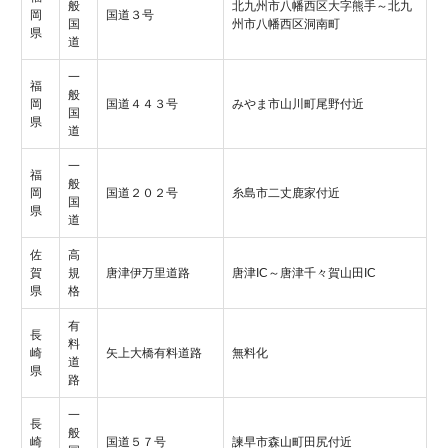
般
北九州市八幡西区大字熊手～北九
岡
国道３号
国
州市八幡西区洞南町
県
道
一
福
般
岡
国道４４３号
みやま市山川町尾野付近
国
県
道
一
福
般
岡
国道２０２号
糸島市二丈鹿家付近
国
県
道
佐
高
賀
規
唐津伊万里道路
唐津IC～唐津千々賀山田IC
県
格
有
長
料
崎
矢上大橋有料道路
無料化
道
県
路
一
長
般
崎
国道５７号
諫早市森山町田尻付近