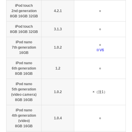
iPod touch
2nd generation
4.2.1
○
8GB 16GB 32GB
iPod touch
3.1.3
○
8GB 16GB 32GB
iPod nano
○
7th generation
1.0.2
※V6
16GB
iPod nano
6th generation
1.2
○
8GB 16GB
iPod nano
5th generation
1.0.2
×（注1）
(video camera)
8GB 16GB
iPod nano
4th generation
1.0.4
○
(video)
8GB 16GB