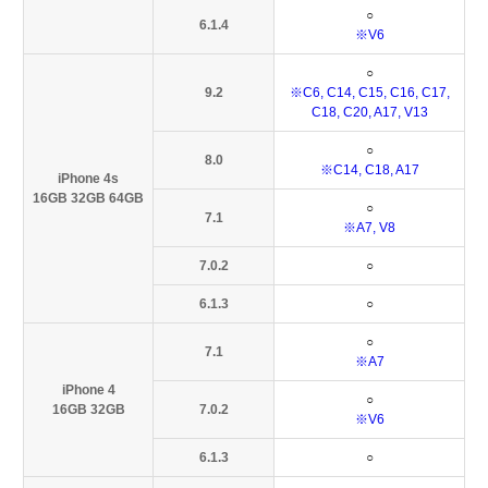
○
6.1.4
※V6
○
9.2
※C6, C14, C15, C16, C17,
C18, C20, A17, V13
○
8.0
※C14, C18, A17
iPhone 4s
16GB 32GB 64GB
○
7.1
※A7, V8
7.0.2
○
6.1.3
○
○
7.1
※A7
iPhone 4
○
16GB 32GB
7.0.2
※V6
6.1.3
○