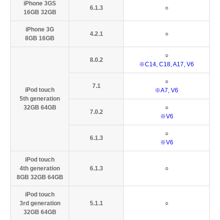
iPhone 3GS
6.1.3
○
16GB 32GB
iPhone 3G
4.2.1
○
8GB 16GB
○
8.0.2
※C14, C18, A17, V6
○
7.1
iPod touch
※A7, V6
5th generation
32GB 64GB
○
7.0.2
※V6
○
6.1.3
※V6
iPod touch
4th generation
6.1.3
○
8GB 32GB 64GB
iPod touch
3rd generation
5.1.1
○
32GB 64GB