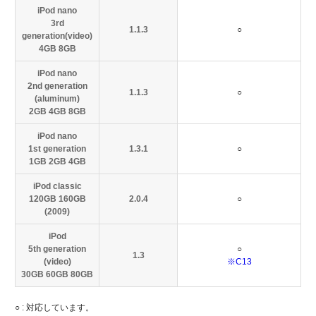
iPod nano
3rd
1.1.3
○
generation(video)
4GB 8GB
iPod nano
2nd generation
1.1.3
○
(aluminum)
2GB 4GB 8GB
iPod nano
1st generation
1.3.1
○
1GB 2GB 4GB
iPod classic
120GB 160GB
2.0.4
○
(2009)
iPod
5th generation
○
1.3
(video)
※C13
30GB 60GB 80GB
○ : 対応しています。