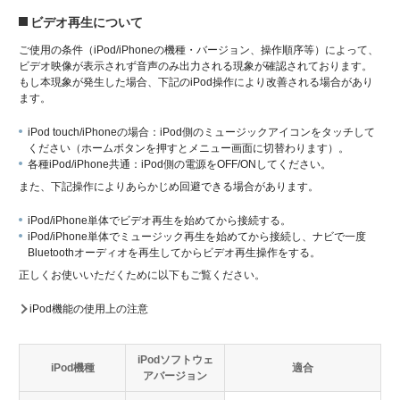
ビデオ再生について
ご使用の条件（iPod/iPhoneの機種・バージョン、操作順序等）によって、
ビデオ映像が表示されず音声のみ出力される現象が確認されております。
もし本現象が発生した場合、下記のiPod操作により改善される場合があり
ます。
iPod touch/iPhoneの場合：iPod側のミュージックアイコンをタッチして
ください（ホームボタンを押すとメニュー画面に切替わります）。
各種iPod/iPhone共通：iPod側の電源をOFF/ONしてください。
また、下記操作によりあらかじめ回避できる場合があります。
iPod/iPhone単体でビデオ再生を始めてから接続する。
iPod/iPhone単体でミュージック再生を始めてから接続し、ナビで一度
Bluetoothオーディオを再生してからビデオ再生操作をする。
正しくお使いいただくために以下もご覧ください。
iPod機能の使用上の注意
iPodソフトウェ
iPod機種
適合
アバージョン