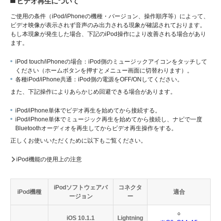
ビデオ再生について
ご使用の条件（iPod/iPhoneの機種・バージョン、操作順序等）によって、
ビデオ映像が表示されず音声のみ出力される現象が確認されております。
もし本現象が発生した場合、下記のiPod操作により改善される場合があり
ます。
iPod touch/iPhoneの場合：iPod側のミュージックアイコンをタッチして
ください（ホームボタンを押すとメニュー画面に切替わります）。
各種iPod/iPhone共通：iPod側の電源をOFF/ONしてください。
また、下記操作によりあらかじめ回避できる場合があります。
iPod/iPhone単体でビデオ再生を始めてから接続する。
iPod/iPhone単体でミュージック再生を始めてから接続し、ナビで一度
Bluetoothオーディオを再生してからビデオ再生操作をする。
正しくお使いいただくために以下もご覧ください。
iPod機能の使用上の注意
iPodソフトウェアバ
コネクタ
iPod機種
適合
ージョン
ー
○
iOS 10.1.1
Lightning