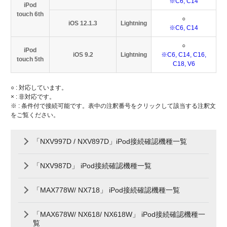
※C6, C14
iPod
touch 6th
○
iOS 12.1.3
Lightning
※C6, C14
○
iPod
iOS 9.2
Lightning
※C6, C14, C16,
touch 5th
C18, V6
○ : 対応しています。
× : 非対応です。
※ : 条件付で接続可能です。表中の注釈番号をクリックして該当する注釈文
をご覧ください。
「NXV997D / NXV897D」iPod接続確認機種一覧
「NXV987D」 iPod接続確認機種一覧
「MAX778W/ NX718」 iPod接続確認機種一覧
「MAX678W/ NX618/ NX618W」 iPod接続確認機種一
覧