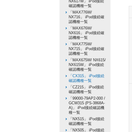
NX617W」 iPod接続
確認機種一覧
「MAX776W/
NX716」 iPod接続確
認機種一覧
「MAX676W/
NX616」 iPod接続確
認機種一覧
「MAX775W/
NX715」 iPod接続確
認機種一覧
「MAX675W/ NX615/
NX615W」 iPod接続
確認機種一覧
「CX315」 iPod接続
確認機種一覧
「CZ215」 iPod接続
確認機種一覧
「99000-79AP2-000 /
GCW315 (PS-3868A-
A)」 iPod接続確認機
種一覧
「NX515」 iPod接続
確認機種一覧
「NX505」 iPod接続