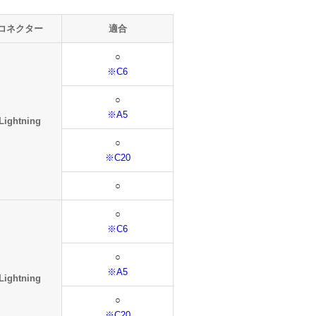
コネクター
適合
○
※C6
○
※A5
Lightning
○
※C20
○
○
※C6
○
※A5
Lightning
○
※C20