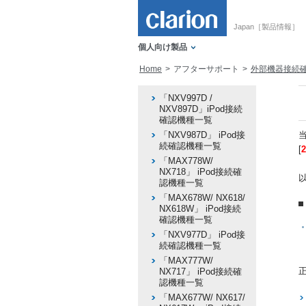
Japan［製品情報］
個人向け製品
Home
アフターサポート
外部機器接続
「NXV997D /
NXV897D」iPod接続
確認機種一覧
「NXV987D」 iPod接
当
続確認機種一覧
[
「MAX778W/
NX718」 iPod接続確
以
認機種一覧
「MAX678W/ NX618/
NX618W」 iPod接続
確認機種一覧
「NXV977D」 iPod接
続確認機種一覧
「MAX777W/
NX717」 iPod接続確
認機種一覧
「MAX677W/ NX617/