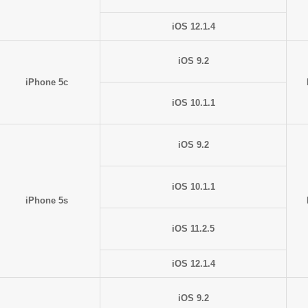
iOS 12.1.4
iOS 9.2
iPhone 5c
iOS 10.1.1
iOS 9.2
iOS 10.1.1
iPhone 5s
iOS 11.2.5
iOS 12.1.4
iOS 9.2