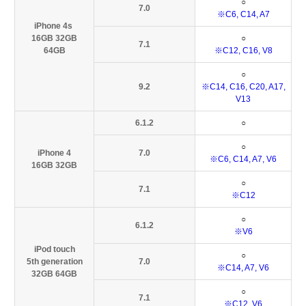
○
7.0
※C6, C14, A7
iPhone 4s
16GB 32GB
○
7.1
64GB
※C12, C16, V8
○
9.2
※C14, C16, C20, A17,
V13
6.1.2
○
○
iPhone 4
7.0
※C6, C14, A7, V6
16GB 32GB
○
7.1
※C12
○
6.1.2
※V6
iPod touch
○
5th generation
7.0
※C14, A7, V6
32GB 64GB
○
7.1
※C12, V6