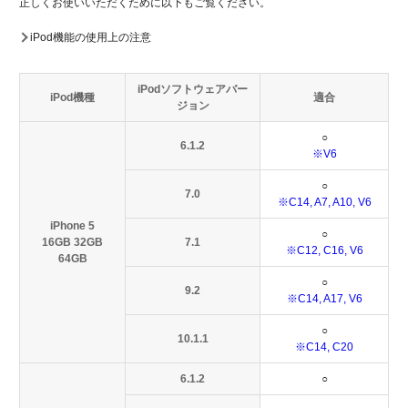
正しくお使いいただくために以下もご覧ください。
iPod機能の使用上の注意
iPodソフトウェアバー
iPod機種
適合
ジョン
○
6.1.2
※V6
○
7.0
※C14, A7, A10, V6
iPhone 5
○
16GB 32GB
7.1
※C12, C16, V6
64GB
○
9.2
※C14, A17, V6
○
10.1.1
※C14, C20
6.1.2
○