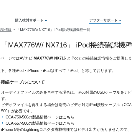
購入検討サポート
アフターサポート
確認情報
「MAX776W/ NX716」 iPod接続確認機種一覧
「MAX776W/ NX716」 iPod接続確認機
当ページではAVナビ
MAX776W/ NX716
とiPodとの接続確認情報をご提供しま
下、各種iPod・iPhone・iPadはすべて「iPod」と称しております。
接続ケーブルについて
オーディオファイルのみを再生する場合は、iPod付属のUSBケーブルをナ
す。
ビデオファイルを再生する場合は別売のビデオ対応iPod接続ケーブル（CCA-750-
500）が必要です。
CCA-750-500の製品情報ページはこちら
CCA-657-500の製品情報ページはこちら
iPhone 5等のLightningコネクタ搭載機種ではビデオ出力がありません