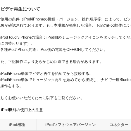
ビデオ再生について
ご使用の条件（iPod/iPhoneの機種・バージョン、操作順序等）によって、
現象が確認されております。もし本現象が発生した場合、下記のiPod操作に
iPod touch/iPhoneの場合：iPod側のミュージックアイコンをタッチ
に切替わります）。
各種iPod/iPhone共通：iPod側の電源をOFF/ONしてください。
また、下記操作によりあらかじめ回避できる場合があります。
iPod/iPhone単体でビデオ再生を始めてから接続する。
iPod/iPhone単体でミュージック再生を始めてから接続し、ナビで一度Blue
操作をする。
正しくお使いいただくために以下もご覧ください。
iPod機能の使用上の注意
iPod機種
iPodソフトウェアバージョン
コネクター