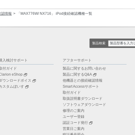
確認情報
「MAX776W/ NX716」 iPod接続確認機種一覧
製品検索
購入検討サポート
アフターサポート
取付ガイド
製品に関するお問い合わせ
Clarion eShop
製品に関するQ&A
ダウンロードボイス
他機器との接続確認情報
カスタムぼいす
Smart Accessサポート
取付ガイド
取扱説明書ダウンロード
ソフトウェアダウンロード
修理のご案内
ユーザー登録
認証コード発行
営業日ご案内
暗証番号照会