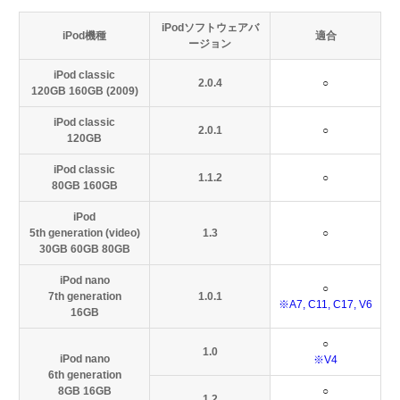
iPodソフトウェアバ
iPod機種
適合
ージョン
iPod classic
2.0.4
○
120GB 160GB (2009)
iPod classic
2.0.1
○
120GB
iPod classic
1.1.2
○
80GB 160GB
iPod
5th generation (video)
1.3
○
30GB 60GB 80GB
iPod nano
○
7th generation
1.0.1
※A7, C11, C17, V6
16GB
○
1.0
iPod nano
※V4
6th generation
8GB 16GB
○
1.2