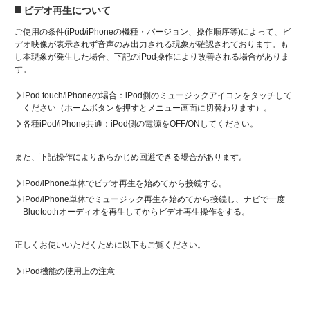
ビデオ再生について
ご使用の条件(iPod/iPhoneの機種・バージョン、操作順序等)によって、ビ
デオ映像が表示されず音声のみ出力される現象が確認されております。も
し本現象が発生した場合、下記のiPod操作により改善される場合がありま
す。
iPod touch/iPhoneの場合：iPod側のミュージックアイコンをタッチして
ください（ホームボタンを押すとメニュー画面に切替わります）。
各種iPod/iPhone共通：iPod側の電源をOFF/ONしてください。
また、下記操作によりあらかじめ回避できる場合があります。
iPod/iPhone単体でビデオ再生を始めてから接続する。
iPod/iPhone単体でミュージック再生を始めてから接続し、ナビで一度
Bluetoothオーディオを再生してからビデオ再生操作をする。
正しくお使いいただくために以下もご覧ください。
iPod機能の使用上の注意