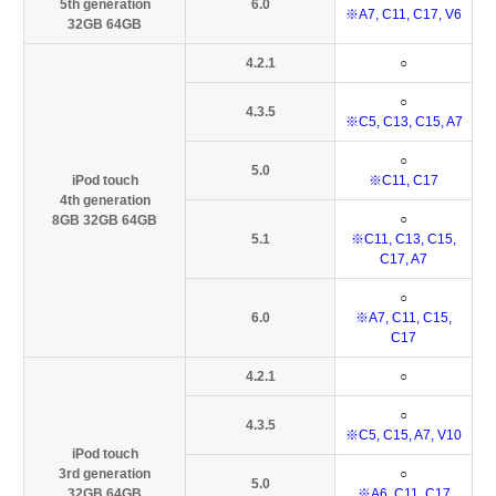
5th generation
6.0
※A7, C11, C17, V6
32GB 64GB
4.2.1
○
○
4.3.5
※C5, C13, C15, A7
○
5.0
iPod touch
※C11, C17
4th generation
○
8GB 32GB 64GB
5.1
※C11, C13, C15,
C17, A7
○
6.0
※A7, C11, C15,
C17
4.2.1
○
○
4.3.5
※C5, C15, A7, V10
iPod touch
3rd generation
○
5.0
32GB 64GB
※A6, C11, C17