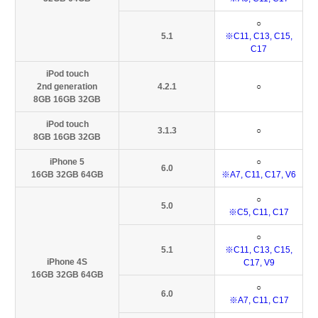
○
5.1
※C11, C13, C15,
C17
iPod touch
2nd generation
4.2.1
○
8GB 16GB 32GB
iPod touch
3.1.3
○
8GB 16GB 32GB
iPhone 5
○
6.0
16GB 32GB 64GB
※A7, C11, C17, V6
○
5.0
※C5, C11, C17
○
5.1
※C11, C13, C15,
iPhone 4S
C17, V9
16GB 32GB 64GB
○
6.0
※A7, C11, C17