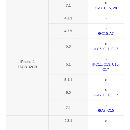
○
7.1
※A7, C15, V8
4.2.1
○
○
4.3.5
※C15, A7
○
5.0
※C5, C11, C17
○
iPhone 4
5.1
※C11, C13, C15,
16GB 32GB
C17
5.1.1
○
○
6.0
※A7, C11, C17
○
7.1
※A7, C15
4.2.1
○