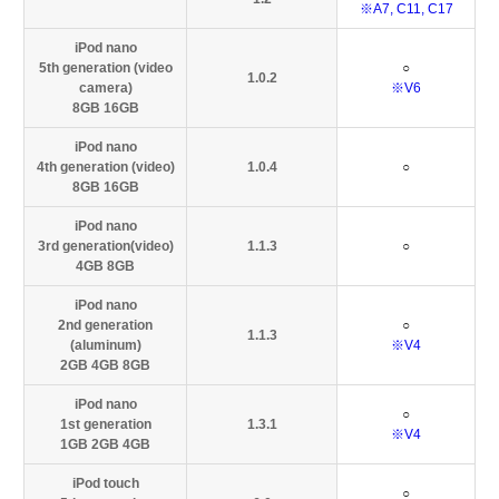
※A7, C11, C17
iPod nano
5th generation (video
○
1.0.2
camera)
※V6
8GB 16GB
iPod nano
4th generation (video)
1.0.4
○
8GB 16GB
iPod nano
3rd generation(video)
1.1.3
○
4GB 8GB
iPod nano
2nd generation
○
1.1.3
(aluminum)
※V4
2GB 4GB 8GB
iPod nano
○
1st generation
1.3.1
※V4
1GB 2GB 4GB
iPod touch
○