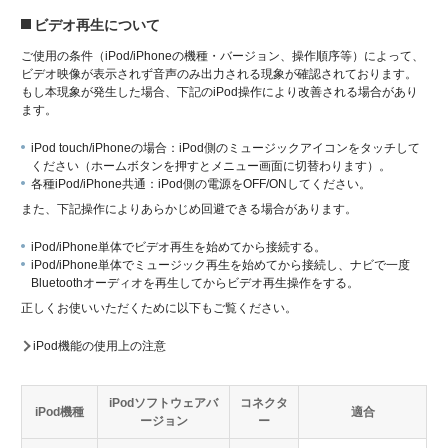
ビデオ再生について
ご使用の条件（iPod/iPhoneの機種・バージョン、操作順序等）によって、
ビデオ映像が表示されず音声のみ出力される現象が確認されております。
もし本現象が発生した場合、下記のiPod操作により改善される場合があり
ます。
iPod touch/iPhoneの場合：iPod側のミュージックアイコンをタッチして
ください（ホームボタンを押すとメニュー画面に切替わります）。
各種iPod/iPhone共通：iPod側の電源をOFF/ONしてください。
また、下記操作によりあらかじめ回避できる場合があります。
iPod/iPhone単体でビデオ再生を始めてから接続する。
iPod/iPhone単体でミュージック再生を始めてから接続し、ナビで一度
Bluetoothオーディオを再生してからビデオ再生操作をする。
正しくお使いいただくために以下もご覧ください。
iPod機能の使用上の注意
iPodソフトウェアバ
コネクタ
iPod機種
適合
ージョン
ー