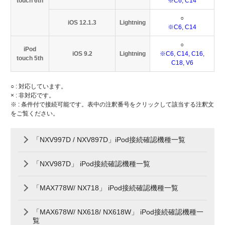
touch 6th
※C6, C14
○
iOS 12.1.3
Lightning
※C6, C14
○
iPod
iOS 9.2
Lightning
※C6, C14, C16,
touch 5th
C18, V6
○ : 対応しています。
× : 非対応です。
※ : 条件付で接続可能です。表中の注釈番号をクリックして該当する注釈文
をご覧ください。
「NXV997D / NXV897D」iPod接続確認機種一覧
「NXV987D」 iPod接続確認機種一覧
「MAX778W/ NX718」 iPod接続確認機種一覧
「MAX678W/ NX618/ NX618W」 iPod接続確認機種一
覧