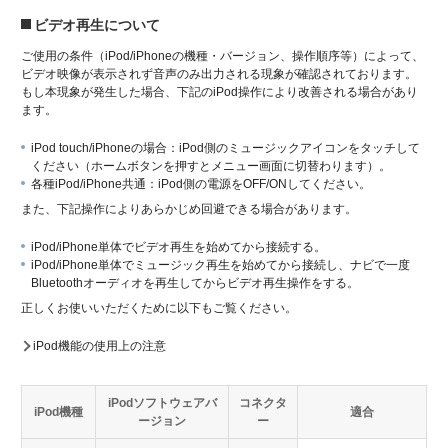
ビデオ再生について
ご使用の条件（iPod/iPhoneの機種・バージョン、操作順序等）によって、
ビデオ映像が表示されず音声のみ出力される現象が確認されております。
もし本現象が発生した場合、下記のiPod操作により改善される場合があり
ます。
iPod touch/iPhoneの場合：iPod側のミュージックアイコンをタッチして
ください（ホームボタンを押すとメニュー画面に切替わります）。
各種iPod/iPhone共通：iPod側の電源をOFF/ONしてください。
また、下記操作によりあらかじめ回避できる場合があります。
iPod/iPhone単体でビデオ再生を始めてから接続する。
iPod/iPhone単体でミュージック再生を始めてから接続し、ナビで一度
Bluetoothオーディオを再生してからビデオ再生操作をする。
正しくお使いいただくために以下もご覧ください。
iPod機能の使用上の注意
iPodソフトウェアバ
コネクタ
iPod機種
適合
ージョン
ー