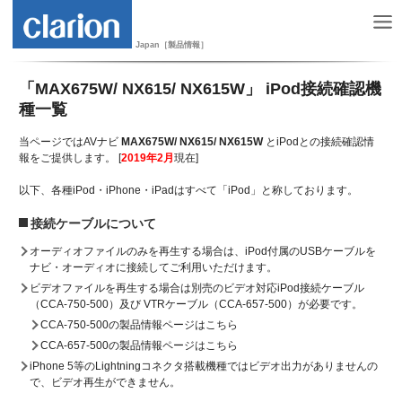
Japan［製品情報］
「MAX675W/ NX615/ NX615W」 iPod接続確認機
種一覧
当ページではAVナビ
MAX675W/ NX615/ NX615W
とiPodとの接続確認情
報をご提供します。 [
2019年2月
現在]
以下、各種iPod・iPhone・iPadはすべて「iPod」と称しております。
接続ケーブルについて
オーディオファイルのみを再生する場合は、iPod付属のUSBケーブルを
ナビ・オーディオに接続してご利用いただけます。
ビデオファイルを再生する場合は別売のビデオ対応iPod接続ケーブル
（CCA-750-500）及び VTRケーブル（CCA-657-500）が必要です。
CCA-750-500の製品情報ページはこちら
CCA-657-500の製品情報ページはこちら
iPhone 5等のLightningコネクタ搭載機種ではビデオ出力がありませんの
で、ビデオ再生ができません。