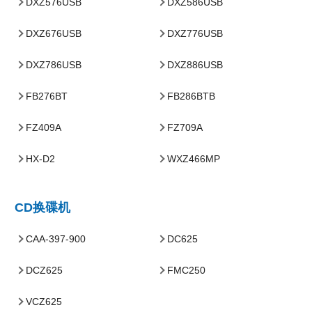
DXZ576USB
DXZ586USB
DXZ676USB
DXZ776USB
DXZ786USB
DXZ886USB
FB276BT
FB286BTB
FZ409A
FZ709A
HX-D2
WXZ466MP
CD换碟机
CAA-397-900
DC625
DCZ625
FMC250
VCZ625