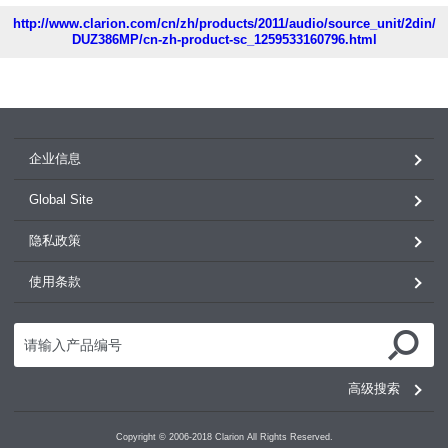
http://www.clarion.com/cn/zh/products/2011/audio/source_unit/2din/
DUZ386MP/cn-zh-product-sc_1259533160796.html
企业信息
Global Site
隐私政策
使用条款
高级搜索
Copyright © 2006-2018 Clarion All Rights Reserved.