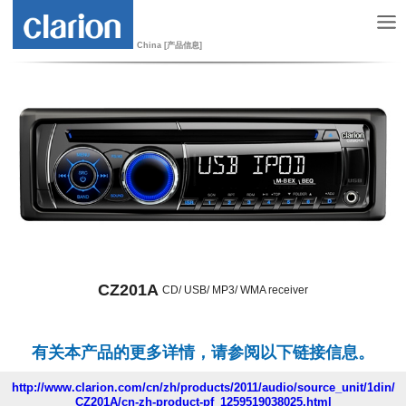
China [产品信息]
CZ201A
CD/ USB/ MP3/ WMA receiver
有关本产品的更多详情，请参阅以下链接信息。
http://www.clarion.com/cn/zh/products/2011/audio/source_unit/1din/
CZ201A/cn-zh-product-pf_1259519038025.html