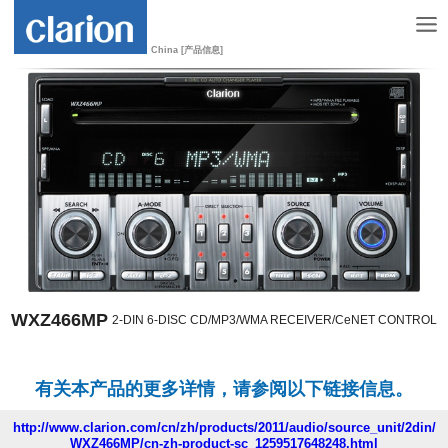
China [产品信息]
WXZ466MP
2-DIN 6-DISC CD/MP3/WMA RECEIVER/CeNET CONTROL
有关本产品的更多详情，请参阅以下链接信息。
http://www.clarion.com/cn/zh/products/2011/audio/source_unit/2din/
WXZ466MP/cn-zh-product-sc_1259517648248.html