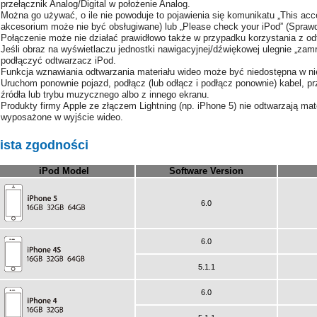
przełącznik Analog/Digital w położenie Analog.
Można go używać, o ile nie powoduje to pojawienia się komunikatu „This acc
akcesorium może nie być obsługiwane) lub „Please check your iPod” (Spraw
Połączenie może nie działać prawidłowo także w przypadku korzystania z od
Jeśli obraz na wyświetlaczu jednostki nawigacyjnej/dźwiękowej ulegnie „zam
podłączyć odtwarzacz iPod.
Funkcja wznawiania odtwarzania materiału wideo może być niedostępna w ni
Uruchom ponownie pojazd, podłącz (lub odłącz i podłącz ponownie) kabel, p
źródła lub trybu muzycznego albo z innego ekranu.
Produkty firmy Apple ze złączem Lightning (np. iPhone 5) nie odtwarzają mat
wyposażone w wyjście wideo.
ista zgodności