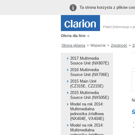
Ta strona korzysta z plików co
Polish [Informacja o p
Oferta dla firm
Strona główna
Wsparcie
Zgodność
Zgo
2017 Multimedia
Source Unit (NX807E)
2016 Multimedia
Source Unit (NX706E)
2015 Main Unit
(CZ315E, CZ215E)
2015 Multimedia
Source Unit (NX505E)
N
Model na rok 2014:
Multimedialna
Ś
jednostka źródłowa
(NX404E, VX404E)
Model na rok 2014:
Multimedialna
jednostka źródłowa