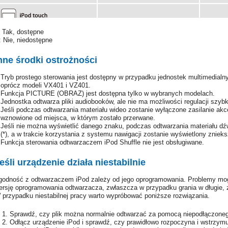
: Tak, dostępne
: Nie, niedostępne
nne środki ostrożności
Tryb prostego sterowania jest dostępny w przypadku jednostek multimedialnyc
oprócz modeli VX401 i VZ401.
Funkcja PICTURE (OBRAZ) jest dostępna tylko w wybranych modelach.
Jednostka odtwarza pliki audiobooków, ale nie ma możliwości regulacji szybk
Jeśli podczas odtwarzania materiału wideo zostanie wyłączone zasilanie akc
wznowione od miejsca, w którym zostało przerwane.
Jeśli nie można wyświetlić danego znaku, podczas odtwarzania materiału d
(*), a w trakcie korzystania z systemu nawigacji zostanie wyświetlony zniek
Funkcja sterowania odtwarzaczem iPod Shuffle nie jest obsługiwane.
eśli urządzenie działa niestabilnie
godność z odtwarzaczem iPod zależy od jego oprogramowania. Problemy mog
ersję oprogramowania odtwarzacza, zwłaszcza w przypadku grania w długie, z
 przypadku niestabilnej pracy warto wypróbować poniższe rozwiązania.
Sprawdź, czy plik można normalnie odtwarzać za pomocą niepodłączoneg
Odłącz urządzenie iPod i sprawdź, czy prawidłowo rozpoczyna i wstrzymu