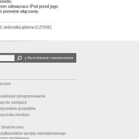
nostki.
uchom odtwarzacz iPod przed jego
go ponowne włączenie.
3: Jednostka główna (CZ703E)
Wyszukiwanie zaawansowane
arciem
ktualizacja oprogramowania
apy do nawigacji
dręczników produktów
ręcznika montażu
i Smart Access
użytkowników sprzętu zainstalowanego
 przez sprzedawcę