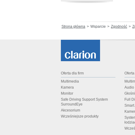
Strona główna
Wsparcie
Zgodność
Zgo
Oferta dla firm
Oferta
Multimedia
Multi
Kamera
Audio
Monitor
Głośn
Safe Driving Support System
Full D
SurroundEye
Smart
Akcesorium
Kamer
Wcześniejsze produkty
Syste
łodzia
Wcześ