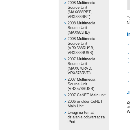
2008 Multimedia
Source Unit
(MAX688RBT,
VRX888RBT)
T
N
2008 Multimedia
Source Unit
(MAX983HD)
I
2008 Multimedia
Source Unit
(VRX588RUSB,
VRX388RUSB)
2007 Multimedia
Source Unit
(MAX678RVD,
VRX878RVD)
2007 Multimedia
Source Unit
(VRX578RUSB)
J
2007 CeNET Main unit
2006 or older CeNET
Z
Main Unit
w
W
Uwagi na temat
działania odtwarzacza
iPod