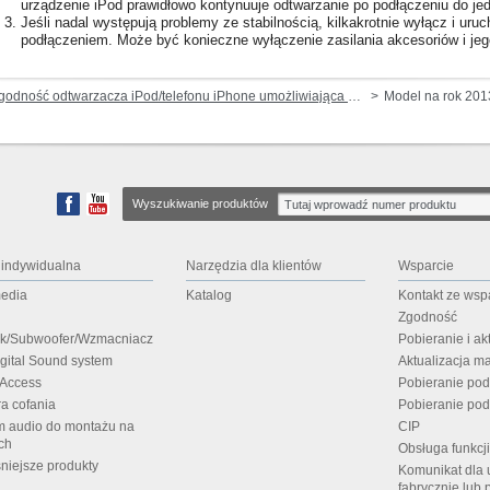
urządzenie iPod prawidłowo kontynuuje odtwarzanie po podłączeniu do jed
Jeśli nadal występują problemy ze stabilnością, kilkakrotnie wyłącz i ur
podłączeniem. Może być konieczne wyłączenie zasilania akcesoriów i je
dność odtwarzacza iPod/telefonu iPhone umożliwiająca odtwarzanie muzyki i wideo (przez gniazdo dokowania lub Lightning)
Model na rok 201
Wyszukiwanie produktów
 indywidualna
Narzędzia dla klientów
Wsparcie
media
Katalog
Kontakt ze wsp
Zgodność
ik/Subwoofer/Wzmacniacz
Pobieranie i a
igital Sound system
Aktualizacja m
 Access
Pobieranie po
a cofania
Pobieranie pod
m audio do montażu na
CIP
ch
Obsługa funkcj
niejsze produkty
Komunikat dla 
fabrycznie lub