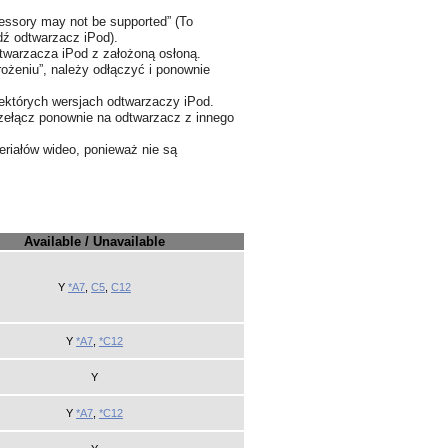
essory may not be supported” (To
dź odtwarzacz iPod).
twarzacza iPod z założoną osłoną.
rożeniu”, należy odłączyć i ponownie
ektórych wersjach odtwarzaczy iPod.
rzełącz ponownie na odtwarzacz z innego
eriałów wideo, ponieważ nie są