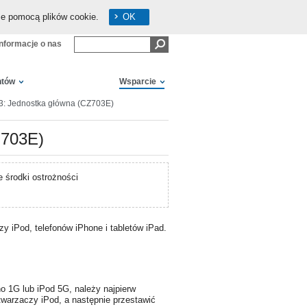
ze pomocą plików cookie.
OK
Informacje o nas
ntów
Wsparcie
3: Jednostka główna (CZ703E)
Z703E)
e środki ostrożności
y iPod, telefonów iPhone i tabletów iPad.
o 1G lub iPod 5G, należy najpierw
warzaczy iPod, a następnie przestawić