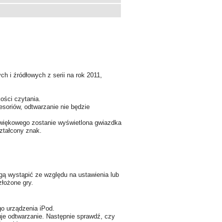
h i źródłowych z serii na rok 2011,
ości czytania.
esoriów, odtwarzanie nie będzie
źwiękowego zostanie wyświetlona gwiazdka
ształcony znak.
ą wystąpić ze względu na ustawienia lub
łożone gry.
o urządzenia iPod.
je odtwarzanie. Następnie sprawdź, czy