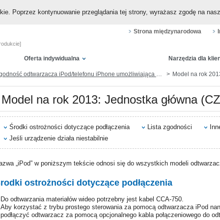
okie. Poprzez kontynuowanie przeglądania tej strony, wyrażasz zgodę na nas
Strona międzynarodowa
rodukcie]
Oferta indywidualna
Narzędzia dla klie
dność odtwarzacza iPod/telefonu iPhone umożliwiająca odtwarzanie muzyki i wideo (przez gniazdo dokowania lub Lightning)
Model na rok 201
Model na rok 2013: Jednostka główna (C
Środki ostrożności dotyczące podłączenia
Lista zgodności
Inn
Jeśli urządzenie działa niestabilnie
azwa „iPod” w poniższym tekście odnosi się do wszystkich modeli odtwarzacz
rodki ostrożności dotyczące podłączenia
Do odtwarzania materiałów wideo potrzebny jest kabel CCA-750.
Aby korzystać z trybu prostego sterowania za pomocą odtwarzacza iPod nan
podłączyć odtwarzacz za pomocą opcjonalnego kabla połączeniowego do odt