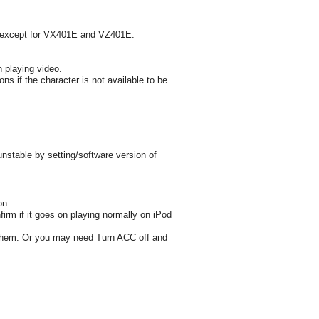
s, except for VX401E and VZ401E.
n playing video.
ions if the character is not available to be
nstable by setting/software version of
on.
firm if it goes on playing normally on iPod
ng them. Or you may need Turn ACC off and