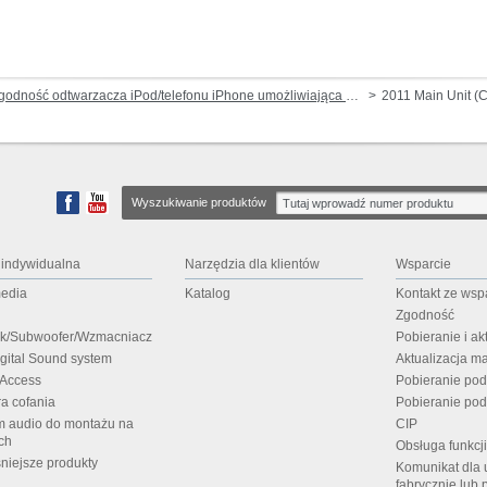
dność odtwarzacza iPod/telefonu iPhone umożliwiająca odtwarzanie muzyki i wideo (przez gniazdo dokowania lub Lightning)
2011 Main Unit (
Wyszukiwanie produktów
 indywidualna
Narzędzia dla klientów
Wsparcie
media
Katalog
Kontakt ze wsp
Zgodność
ik/Subwoofer/Wzmacniacz
Pobieranie i a
igital Sound system
Aktualizacja m
 Access
Pobieranie po
a cofania
Pobieranie pod
m audio do montażu na
CIP
ch
Obsługa funkcj
niejsze produkty
Komunikat dla 
fabrycznie lub