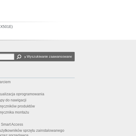
CX501E)
Wyszukiwanie zaawansowane
arciem
ktualizacja oprogramowania
apy do nawigacji
dręczników produktów
ręcznika montażu
i Smart Access
użytkowników sprzętu zainstalowanego
 przez sprzedawcę