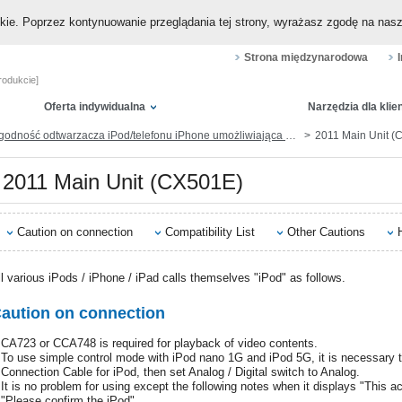
okie. Poprzez kontynuowanie przeglądania tej strony, wyrażasz zgodę na nas
Strona międzynarodowa
rodukcie]
Oferta indywidualna
Narzędzia dla klie
dność odtwarzacza iPod/telefonu iPhone umożliwiająca odtwarzanie muzyki i wideo (przez gniazdo dokowania lub Lightning)
2011 Main Unit (
2011 Main Unit (CX501E)
Caution on connection
Compatibility List
Other Cautions
ll various iPods / iPhone / iPad calls themselves "iPod" as follows.
aution on connection
CA723 or CCA748 is required for playback of video contents.
To use simple control mode with iPod nano 1G and iPod 5G, it is necessary to
Connection Cable for iPod, then set Analog / Digital switch to Analog.
It is no problem for using except the following notes when it displays "This a
"Please confirm the iPod".