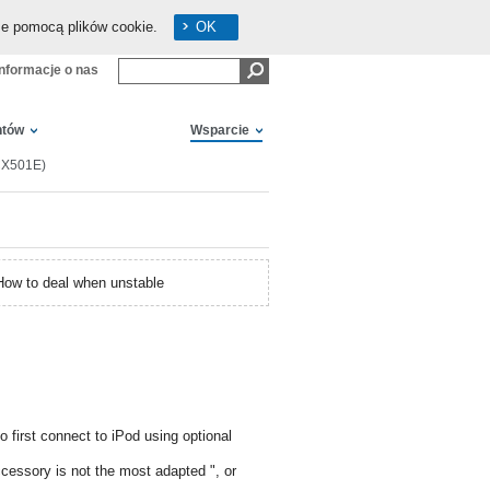
ze pomocą plików cookie.
OK
Informacje o nas
ntów
Wsparcie
CX501E)
How to deal when unstable
 first connect to iPod using optional
ccessory is not the most adapted ", or