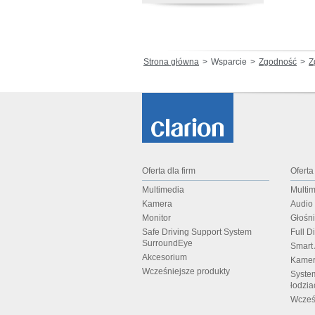
Strona główna
Wsparcie
Zgodność
Zgo
Oferta dla firm
Oferta
Multimedia
Multi
Kamera
Audio
Monitor
Głośn
Safe Driving Support System
Full D
SurroundEye
Smart
Akcesorium
Kamer
Wcześniejsze produkty
Syste
łodzia
Wcześ