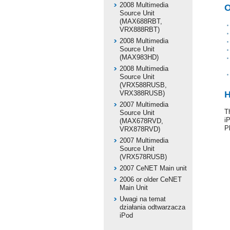
2008 Multimedia
O
Source Unit
(MAX688RBT,
VRX888RBT)
2008 Multimedia
Source Unit
(MAX983HD)
2008 Multimedia
Source Unit
(VRX588RUSB,
VRX388RUSB)
H
2007 Multimedia
T
Source Unit
i
(MAX678RVD,
P
VRX878RVD)
2007 Multimedia
Source Unit
(VRX578RUSB)
2007 CeNET Main unit
2006 or older CeNET
Main Unit
Uwagi na temat
działania odtwarzacza
iPod