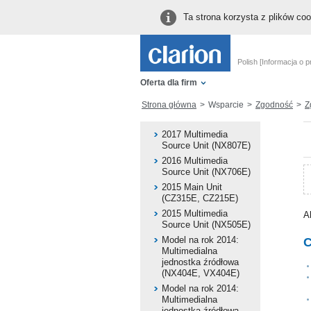
Ta strona korzysta z plików co
Polish [Informacja o p
Oferta dla firm
Strona główna
Wsparcie
Zgodność
Zgo
2017 Multimedia
Source Unit (NX807E)
2016 Multimedia
Source Unit (NX706E)
2015 Main Unit
(CZ315E, CZ215E)
2015 Multimedia
A
Source Unit (NX505E)
Model na rok 2014:
C
Multimedialna
jednostka źródłowa
(NX404E, VX404E)
Model na rok 2014:
Multimedialna
jednostka źródłowa