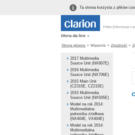
Ta strona korzysta z plików co
Polish [Informacja o p
Oferta dla firm
Strona główna
Wsparcie
Zgodność
Zgo
2017 Multimedia
Source Unit (NX807E)
2016 Multimedia
Source Unit (NX706E)
2015 Main Unit
(CZ315E, CZ215E)
2015 Multimedia
C
Source Unit (NX505E)
Model na rok 2014:
Multimedialna
jednostka źródłowa
(NX404E, VX404E)
Model na rok 2014:
Multimedialna
jednostka źródłowa