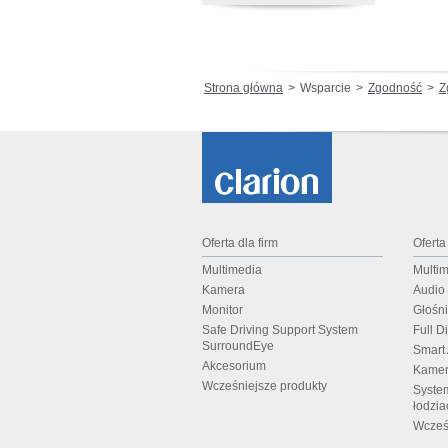
Strona główna
Wsparcie
Zgodność
Zgo
Oferta dla firm
Oferta
Multimedia
Multi
Kamera
Audio
Monitor
Głośn
Safe Driving Support System
Full D
SurroundEye
Smart
Akcesorium
Kamer
Wcześniejsze produkty
Syste
łodzia
Wcześ