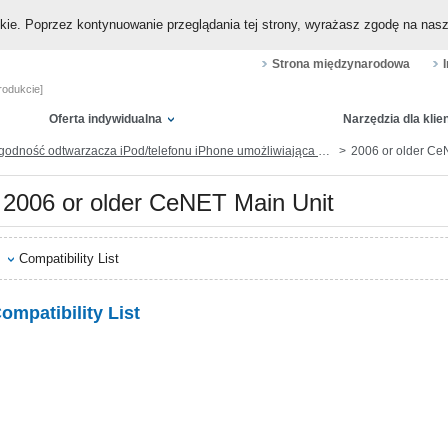
okie. Poprzez kontynuowanie przeglądania tej strony, wyrażasz zgodę na nas
Strona międzynarodowa
rodukcie]
Oferta indywidualna
Narzędzia dla klie
dność odtwarzacza iPod/telefonu iPhone umożliwiająca odtwarzanie muzyki i wideo (przez gniazdo dokowania lub Lightning)
2006 or older Ce
2006 or older CeNET Main Unit
Compatibility List
ompatibility List