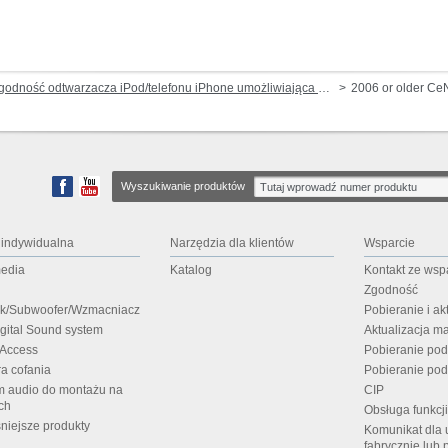
dność odtwarzacza iPod/telefonu iPhone umożliwiająca odtwarzanie muzyki i wideo (przez gniazdo dokowania lub Lightning)
2006 or older Ce
Wyszukiwanie produktów
 indywidualna
Narzędzia dla klientów
Wsparcie
media
Katalog
Kontakt ze wsp
Zgodność
ik/Subwoofer/Wzmacniacz
Pobieranie i a
igital Sound system
Aktualizacja m
 Access
Pobieranie po
a cofania
Pobieranie pod
m audio do montażu na
CIP
ch
Obsługa funkcj
niejsze produkty
Komunikat dla 
fabrycznie lub