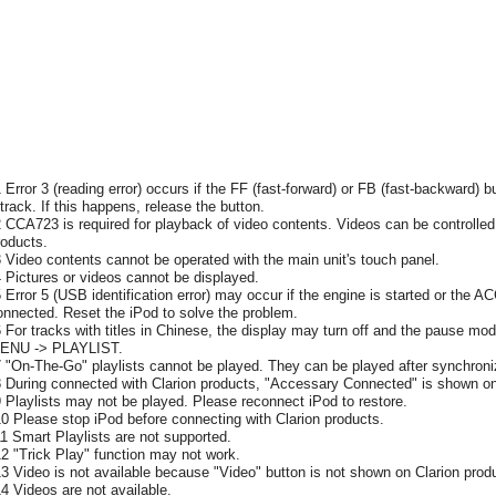
1 Error 3 (reading error) occurs if the FF (fast-forward) or FB (fast-backward) b
 track. If this happens, release the button.
2 CCA723 is required for playback of video contents. Videos can be controlled
roducts.
3 Video contents cannot be operated with the main unit's touch panel.
4 Pictures or videos cannot be displayed.
5 Error 5 (USB identification error) may occur if the engine is started or the A
onnected. Reset the iPod to solve the problem.
6 For tracks with titles in Chinese, the display may turn off and the pause mode
ENU -> PLAYLIST.
7 "On-The-Go" playlists cannot be played. They can be played after synchroni
8 During connected with Clarion products, "Accessary Connected" is shown on
9 Playlists may not be played. Please reconnect iPod to restore.
10 Please stop iPod before connecting with Clarion products.
11 Smart Playlists are not supported.
12 "Trick Play" function may not work.
13 Video is not available because "Video" button is not shown on Clarion prod
14 Videos are not available.