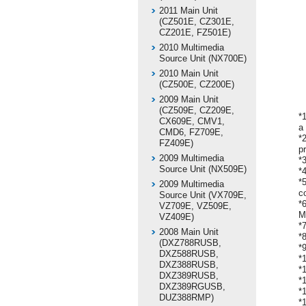
2011 Main Unit
(CZ501E, CZ301E,
CZ201E, FZ501E)
2010 Multimedia
Source Unit (NX700E)
2010 Main Unit
(CZ500E, CZ200E)
2009 Main Unit
(CZ509E, CZ209E,
*
CX609E, CMV1,
a
CMD6, FZ709E,
*
FZ409E)
p
2009 Multimedia
*
Source Unit (NX509E)
*
*
2009 Multimedia
c
Source Unit (VX709E,
*
VZ709E, VZ509E,
M
VZ409E)
*
2008 Main Unit
*
(DXZ788RUSB,
*
DXZ588RUSB,
*
DXZ388RUSB,
*
DXZ389RUSB,
*
DXZ389RGUSB,
*
DUZ388RMP)
*