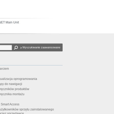
NET Main Unit
Wyszukiwanie zaawansowane
arciem
ktualizacja oprogramowania
apy do nawigacji
dręczników produktów
ręcznika montażu
i Smart Access
użytkowników sprzętu zainstalowanego
 przez sprzedawcę