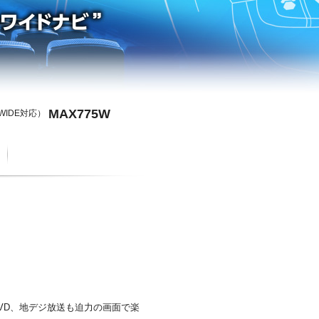
MAX775W
 WIDE対応）
VD、地デジ放送も迫力の画面で楽