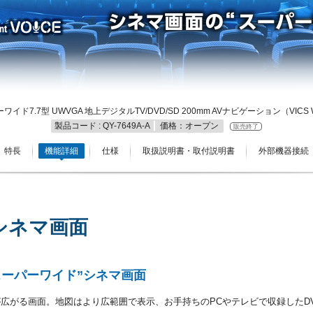
パーワイド7.7型 UWVGA 地上デジタルTV/DVD/SD 200mm AVナビゲーション（VICS
製品コード : QY-7649A-A
価格：オープン
販売終了
特長
機能詳細
仕様
取扱説明書・取付説明書
外部機器接続
シネマ画面
スーパーワイド”シネマ画面
広がる画面。地図はより広範囲で表示、お手持ちのPCやテレビで収録したD