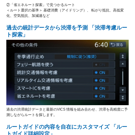
②「省エネルート探索」で見つかるルート
＜ルート選択の基準＞ 基礎消費（アイドリング）、 転がり抵抗、高低変
化、空気抵抗、加減速など
過去の統計データから渋滞を予測 「渋滞考慮ルー
ト探索」
過去の渋滞統計データと最新のVICS 情報を組み合わせ、渋滞を高精度に予
測しながらルートを探します。
ルートガイドの内容を自在にカスタマイズ 「ルー
トガイド詳細設定」