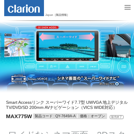
Japan［製品情報］
Smart Accessリンク スーパーワイド7.7型 UWVGA 地上デジタル
TV/DVD/SD 200mm AVナビゲーション（VICS WIDE対応）
MAX775W
製品コード : QY-7649A-A
価格：オープン
販売終了