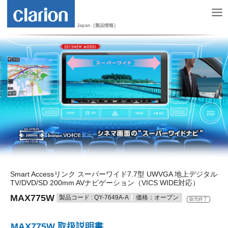
Japan［製品情報］
Smart Accessリンク スーパーワイド7.7型 UWVGA 地上デジタル
TV/DVD/SD 200mm AVナビゲーション（VICS WIDE対応）
MAX775W
製品コード : QY-7649A-A
価格：オープン
販売終了
MAX775W 取扱説明書