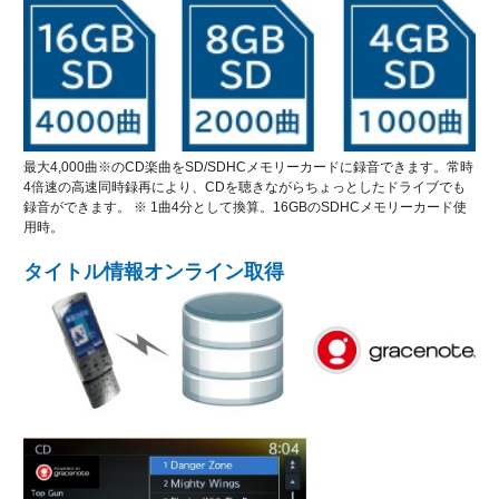
最大4,000曲※のCD楽曲をSD/SDHCメモリーカードに録音できます。常時
4倍速の高速同時録再により、CDを聴きながらちょっとしたドライブでも
録音ができます。 ※ 1曲4分として換算。16GBのSDHCメモリーカード使
用時。
タイトル情報オンライン取得