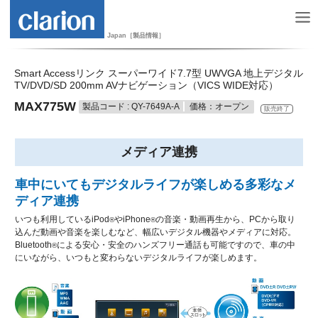
Japan［製品情報］
Smart Accessリンク スーパーワイド7.7型 UWVGA 地上デジタル
TV/DVD/SD 200mm AVナビゲーション（VICS WIDE対応）
MAX775W
製品コード : QY-7649A-A
価格：オープン
販売終了
メディア連携
車中にいてもデジタルライフが楽しめる多彩なメ
ディア連携
いつも利用しているiPod
やiPhone
の音楽・動画再生から、PCから取り
®
®
込んだ動画や音楽を楽しむなど、幅広いデジタル機器やメディアに対応。
Bluetooth
による安心・安全のハンズフリー通話も可能ですので、車の中
®
にいながら、いつもと変わらないデジタルライフが楽しめます。