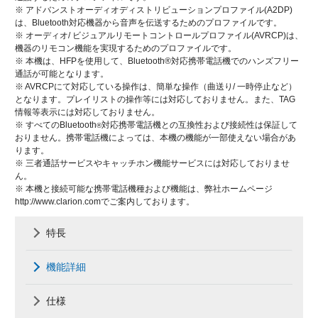
※ アドバンストオーディオディストリビューションプロファイル(A2DP)
は、Bluetooth対応機器から音声を伝送するためのプロファイルです。
※ オーディオ/ ビジュアルリモートコントロールプロファイル(AVRCP)は、
機器のリモコン機能を実現するためのプロファイルです。
※ 本機は、HFPを使用して、Bluetooth®対応携帯電話機でのハンズフリー
通話が可能となります。
※ AVRCPにて対応している操作は、簡単な操作（曲送り/ 一時停止など）
となります。プレイリストの操作等には対応しておりません。また、TAG
情報等表示には対応しておりません。
※ すべてのBluetooth
対応携帯電話機との互換性および接続性は保証して
®
おりません。携帯電話機によっては、本機の機能が一部使えない場合があ
ります。
※ 三者通話サービスやキャッチホン機能サービスには対応しておりませ
ん。
※ 本機と接続可能な携帯電話機種および機能は、弊社ホームページ
http://www.clarion.comでご案内しております。
特長
機能詳細
仕様