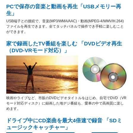
PCで保存の音楽と動画を再生「USBメモリー再
生」
USB端子との接続で、音楽(MP3/WMA/AAC)・動画(MPEG-4/WMV/H.264)
ファイルを再生できます。全てタッチパネルで操作でき手軽に楽しむこと
ができます。
家で録画したTV番組を楽しむ 「DVDビデオ再生
（DVD-VRモード対応）」
映画やライブなど、市販のDVDビデオタイトルをはじめ、自宅でDVD（VR
モード対応ディスク）に録画した地デジ番組も、愛車の中で高画質に楽し
めます。
ドライブ中にCD楽曲を最大4倍速で録音 「SDミ
ュージックキャッチャー」