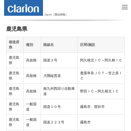
Japan［製品情報］
鹿児島県
都道府
種別
路線名
区間/施設
県
鹿児島
高規格
国道３号
阿久根北ＩＣ～阿久根ＩＣ
県
鹿児島
鹿屋串良ＪＣＴ～笠之原Ｉ
高規格
大隅縦貫道
県
Ｃ
鹿児島
南九州西回り自動車
高規格
野田ＩＣ～阿久根北ＩＣ
県
道
鹿児島
一般国
国道１０号
霧島市、曽於市
県
道
鹿児島
一般国
国道２２３号
霧島市
県
道