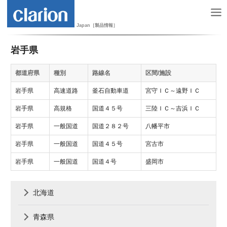
Japan［製品情報］
岩手県
都道府県
種別
路線名
区間/施設
岩手県
高速道路
釜石自動車道
宮守ＩＣ～遠野ＩＣ
岩手県
高規格
国道４５号
三陸ＩＣ～吉浜ＩＣ
岩手県
一般国道
国道２８２号
八幡平市
岩手県
一般国道
国道４５号
宮古市
岩手県
一般国道
国道４号
盛岡市
北海道
青森県