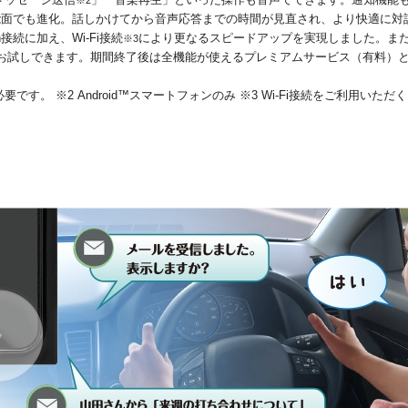
※2
能面でも進化。話しかけてから音声応答までの時間が見直され、より快適に対
h接続に加え、Wi-Fi接続
により更なるスピードアップを実現しました。また「Inte
※3
お試しできます。期間終了後は全機能が使えるプレミアムサービス（有料）
が必要です。 ※2 Android™スマートフォンのみ ※3 Wi-Fi接続をご利用