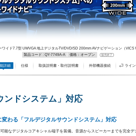
パーワイド7.7型 UWVGA 地上デジタルTV/DVD/SD 200mm AVナビゲーション（VICS
製品コード : QY-7749A-A
価格：オープン
販売終了
能詳細
仕様
取扱説明書・取付説明書
外部機器接続
ライン
ウンドシステム」対応
に変わる「フルデジタルサウンドシステム」対応
続可能なデジタルコアキシャル端子を装備。音源からスピーカーまでを完全デ