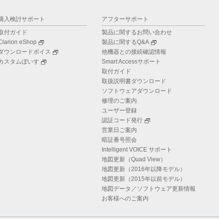
購入検討サポート
アフターサポート
取付ガイド
製品に関するお問い合わせ
Clarion eShop
製品に関するQ&A
ダウンロードボイス
他機器との接続確認情報
カスタムぼいす
Smart Accessサポート
取付ガイド
取扱説明書ダウンロード
ソフトウェアダウンロード
修理のご案内
ユーザー登録
認証コード発行
営業日ご案内
暗証番号照会
Intelligent VOICE サポート
地図更新（Quad View）
地図更新（2016年以降モデル）
地図更新（2015年以前モデル）
地図データ／ソフトウェア更新情報
お客様へのご案内