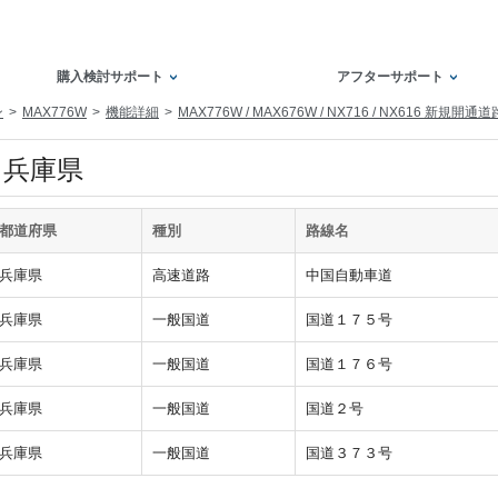
購入検討サポート
アフターサポート
ン
MAX776W
機能詳細
MAX776W / MAX676W / NX716 / NX616 新規開通
兵庫県
都道府県
種別
路線名
兵庫県
高速道路
中国自動車道
兵庫県
一般国道
国道１７５号
兵庫県
一般国道
国道１７６号
兵庫県
一般国道
国道２号
兵庫県
一般国道
国道３７３号