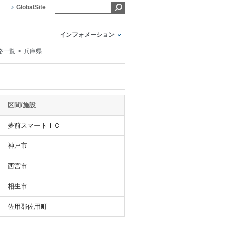
GlobalSite
インフォメーション
道路一覧
兵庫県
区間/施設
夢前スマートＩＣ
神戸市
西宮市
相生市
佐用郡佐用町