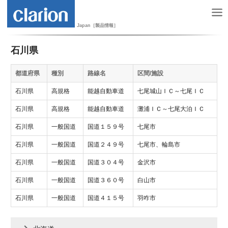
Japan［製品情報］
石川県
都道府県
種別
路線名
区間/施設
石川県
高規格
能越自動車道
七尾城山ＩＣ～七尾ＩＣ
石川県
高規格
能越自動車道
灘浦ＩＣ～七尾大泊ＩＣ
石川県
一般国道
国道１５９号
七尾市
石川県
一般国道
国道２４９号
七尾市、輪島市
石川県
一般国道
国道３０４号
金沢市
石川県
一般国道
国道３６０号
白山市
石川県
一般国道
国道４１５号
羽咋市