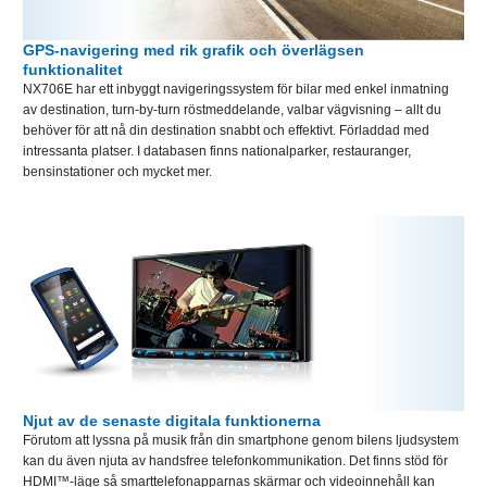
GPS-navigering med rik grafik och överlägsen
funktionalitet
NX706E har ett inbyggt navigeringssystem för bilar med enkel inmatning
av destination, turn-by-turn röstmeddelande, valbar vägvisning – allt du
behöver för att nå din destination snabbt och effektivt. Förladdad med
intressanta platser. I databasen finns nationalparker, restauranger,
bensinstationer och mycket mer.
Njut av de senaste digitala funktionerna
Förutom att lyssna på musik från din smartphone genom bilens ljudsystem
kan du även njuta av handsfree telefonkommunikation. Det finns stöd för
HDMI™-läge så smarttelefonapparnas skärmar och videoinnehåll kan