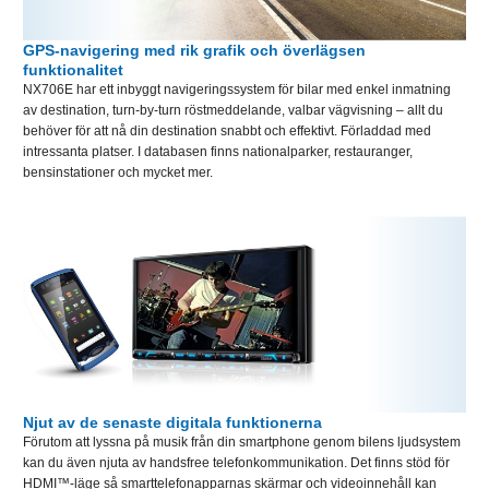
GPS-navigering med rik grafik och överlägsen
funktionalitet
NX706E har ett inbyggt navigeringssystem för bilar med enkel inmatning
av destination, turn-by-turn röstmeddelande, valbar vägvisning – allt du
behöver för att nå din destination snabbt och effektivt. Förladdad med
intressanta platser. I databasen finns nationalparker, restauranger,
bensinstationer och mycket mer.
Njut av de senaste digitala funktionerna
Förutom att lyssna på musik från din smartphone genom bilens ljudsystem
kan du även njuta av handsfree telefonkommunikation. Det finns stöd för
HDMI™-läge så smarttelefonapparnas skärmar och videoinnehåll kan