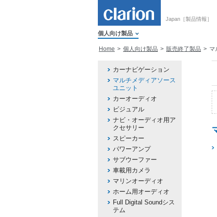
Japan［製品情報］
個人向け製品
Home
個人向け製品
販売終了製品
マ
カーナビゲーション
マルチメディアソース
ユニット
カーオーディオ
ビジュアル
ナビ・オーディオ用ア
クセサリー
スピーカー
パワーアンプ
サブウーファー
車載用カメラ
マリンオーディオ
ホーム用オーディオ
Full Digital Soundシス
テム