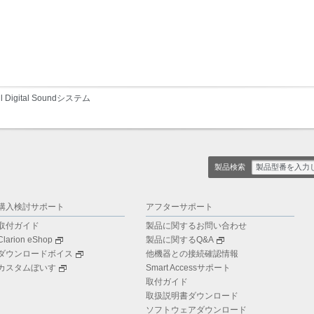
ll Digital Soundシステム
製品検索
購入検討サポート
アフターサポート
取付ガイド
製品に関するお問い合わせ
Clarion eShop
製品に関するQ&A
ダウンロードボイス
他機器との接続確認情報
カスタムぼいす
Smart Accessサポート
取付ガイド
取扱説明書ダウンロード
ソフトウェアダウンロード