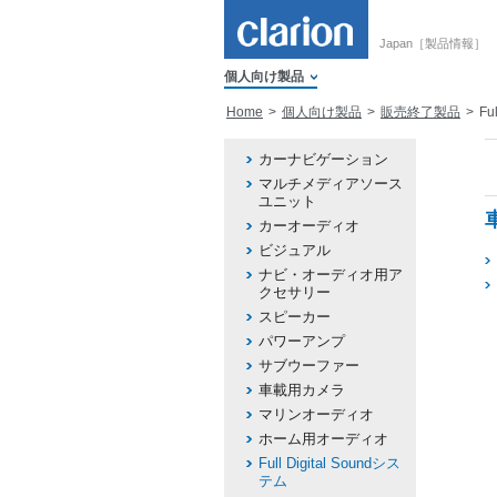
Japan［製品情報］
個人向け製品
Home
個人向け製品
販売終了製品
Fu
カーナビゲーション
マルチメディアソース
ユニット
カーオーディオ
ビジュアル
ナビ・オーディオ用ア
クセサリー
スピーカー
パワーアンプ
サブウーファー
車載用カメラ
マリンオーディオ
ホーム用オーディオ
Full Digital Soundシス
テム