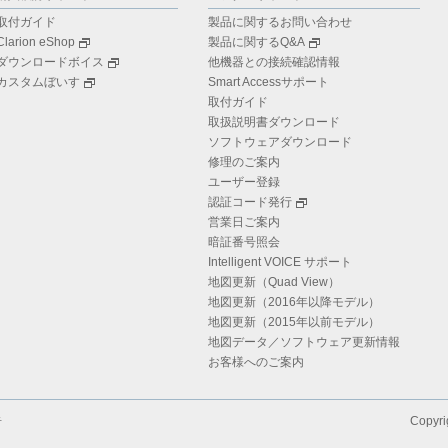
取付ガイド
製品に関するお問い合わせ
Clarion eShop
製品に関するQ&A
ダウンロードボイス
他機器との接続確認情報
カスタムぼいす
Smart Accessサポート
取付ガイド
取扱説明書ダウンロード
ソフトウェアダウンロード
修理のご案内
ユーザー登録
認証コード発行
営業日ご案内
暗証番号照会
Intelligent VOICE サポート
地図更新（Quad View）
地図更新（2016年以降モデル）
地図更新（2015年以前モデル）
地図データ／ソフトウェア更新情報
お客様へのご案内
告
Copyri