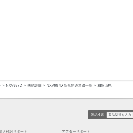
ン
NXV987D
機能詳細
NXV987D 新規開通道路一覧
和歌山県
製品検索
購入検討サポート
アフターサポート