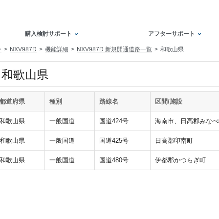
購入検討サポート
アフターサポート
ン
NXV987D
機能詳細
NXV987D 新規開通道路一覧
和歌山県
和歌山県
都道府県
種別
路線名
区間/施設
和歌山県
一般国道
国道424号
海南市、日高郡みなべ
和歌山県
一般国道
国道425号
日高郡印南町
和歌山県
一般国道
国道480号
伊都郡かつらぎ町