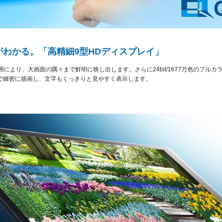
わかる。「高精細9型HDディスプレイ」
イ採用により、大画面の隅々まで鮮明に映し出します。さらに24bit/1677万色のフ
で緻密に描画し、文字もくっきりと見やすく表示します。