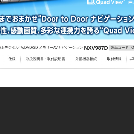
NXV987D
 HD 地上デジタルTV/DVD/SD メモリーAVナビゲーション
製品コード : QY
仕様
取扱説明書・取付説明書
外部機器接続
取付情報