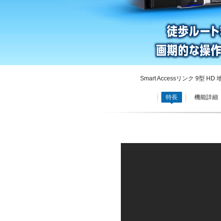
Smart Accessリンク 9型
特長
機能詳細