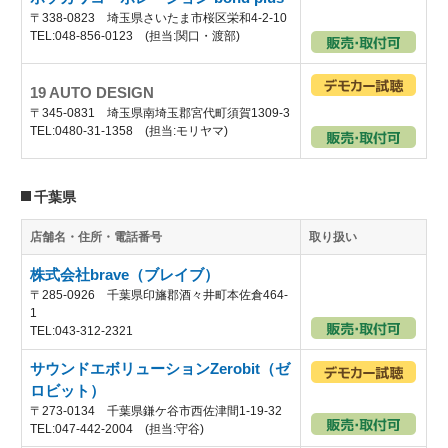
〒338-0823 埼玉県さいたま市桜区栄和4-2-10
TEL:048-856-0123 (担当:関口・渡部)
19 AUTO DESIGN
〒345-0831 埼玉県南埼玉郡宮代町須賀1309-3
TEL:0480-31-1358 (担当:モリヤマ)
千葉県
店舗名・住所・電話番号
取り扱い
株式会社brave（ブレイブ）
〒285-0926 千葉県印旛郡酒々井町本佐倉464-
1
TEL:043-312-2321
サウンドエボリューションZerobit（ゼ
ロビット）
〒273-0134 千葉県鎌ケ谷市西佐津間1-19-32
TEL:047-442-2004 (担当:守谷)