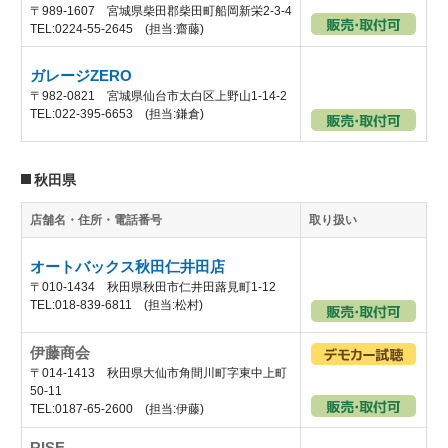
〒989-1607 宮城県柴田郡柴田町船岡新栄2-3-4
TEL:0224-55-2645 (担当:齋藤)
ガレージZERO
〒982-0821 宮城県仙台市太白区上野山1-14-2
TEL:022-395-6653 (担当:鎌倉)
秋田県
店舗名・住所・電話番号
取り扱い
オートバックス秋田仁井田店
〒010-1434 秋田県秋田市仁井田蕗見町1-12
TEL:018-839-6811 (担当:松村)
伊藤商会
〒014-1413 秋田県大仙市角間川町字東中上町
50-11
TEL:0187-65-2600 (担当:伊藤)
RISE