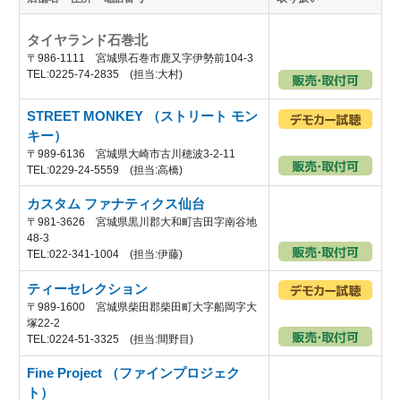
タイヤランド石巻北
〒986-1111 宮城県石巻市鹿又字伊勢前104-3
TEL:0225-74-2835 (担当:大村)
STREET MONKEY （ストリート モン
キー）
〒989-6136 宮城県大崎市古川穂波3-2-11
TEL:0229-24-5559 (担当:高橋)
カスタム ファナティクス仙台
〒981-3626 宮城県黒川郡大和町吉田字南谷地
48-3
TEL:022-341-1004 (担当:伊藤)
ティーセレクション
〒989-1600 宮城県柴田郡柴田町大字船岡字大
塚22-2
TEL:0224-51-3325 (担当:間野目)
Fine Project （ファインプロジェク
ト）