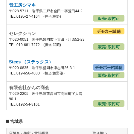
音工房シマキ
〒028-5711 岩手県二戸市金田一字荒田44-2
TEL:0195-27-4164 (担当:嶋野)
セレクション
〒020-0051 岩手県盛岡市下太田下川原52-23
TEL:019-681-7272 (担当:武藏)
Stecs （ステックス）
〒020-0835 岩手県盛岡市津志田26-3-1
TEL:019-656-4080 (担当:佐野峯)
有限会社かんの商会
〒029-2205 岩手県陸前高田市高田町字大隅
90-1
TEL:0192-54-3161
宮城県
店舗名・住所・電話番号
取り扱い