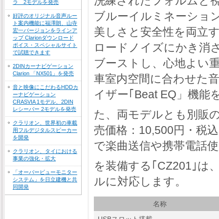
洗練されたフォルムと視
ラ 2モデルを発売
ブルーイルミネーショ
好評のオリジナル音声ルー
ト案内機能に福澤朗、山寺
美しさと安全性を両立す
宏一バージョンをラインア
ップ Clarionダウンロード
ロードノイズにかき消さ
ボイス・スペシャルサイト
で試聴できます
ブーストし、心地よい重
2DINカーナビゲーション
Clarion 「NX501」を発売
車室内空間に合わせた音
音と映像にこだわるHDDカ
イザー｢Beat EQ」
ーナビゲーション
CRASVIA 1モデル、2DIN
レシーバー 2モデルを発売
た、両モデルとも別販のBlu
クラリオン、世界初の車載
売価格：10,500円・
用フルデジタルスピーカー
を開発
で楽曲送信や携帯電話使
クラリオン、タイにおける
事業の強化・拡大
を装備する｢CZ201｣は、i
「オーバービューモニター
ルに対応します。
システム」を日立建機と共
同開発
名称