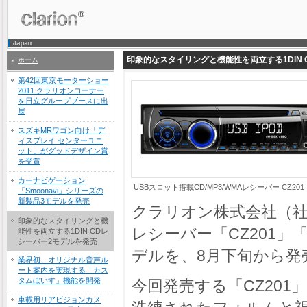
印象的なスタイリングと機能性を両立する1DIN 
ホーム
第42回東京モーターショー
2011 クラリオンコーナー
を日立グループブースに出
展
スズキMRワゴン向け「デ
ィスプレイ センターユニ
ット」がグッドデザイン賞
を受賞
カーナビゲーション
USBスロット搭載CD/MP3/WMAレシーバー CZ201
「Smoonavi」シリーズの
新製品3モデルを発売
クラリオン株式会社（社長
印象的なスタイリングと機
レシーバー「CZ201」
能性を両立する1DIN CDレ
シーバー2モデルを発売
デルを、8月下旬から発
業界初、オリジナル音声ル
ート案内を実現する「カス
タムぼいす」機能を開発
今回発売する「CZ201
車載用リアビジョンカメ