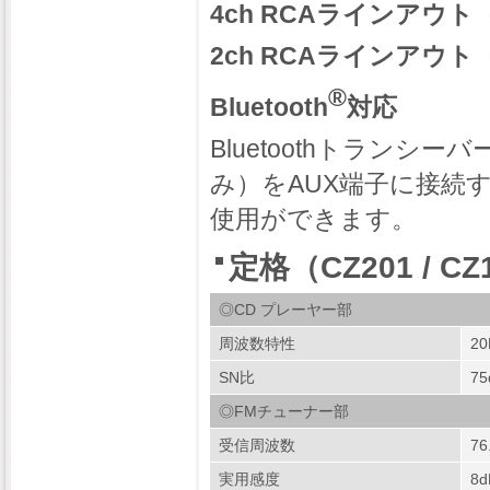
4ch RCAラインアウト
2ch RCAラインアウト
®
Bluetooth
対応
Bluetoothトランシー
み）をAUX端子に接続
使用ができます。
定格（CZ201 / CZ
◎CD プレーヤー部
周波数特性
20
SN比
75
◎FMチューナー部
受信周波数
76
実用感度
8d