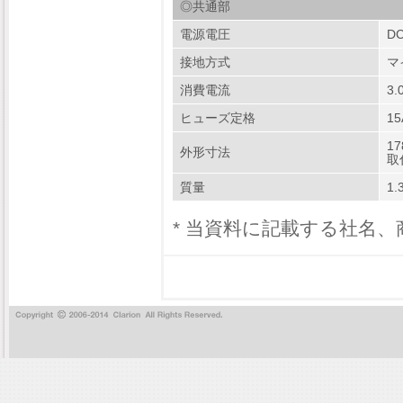
◎共通部
電源電圧
DC
接地方式
マ
消費電流
3
ヒューズ定格
15
1
外形寸法
取
質量
1.
* 当資料に記載する社名