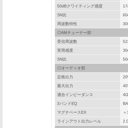
50dBクワイティング感度
17
SN比
60
周波数特性
30
◎AMチューナー部
受信周波数
52
実用感度
30
SN比
50
◎オーディオ部
定格出力
2
最大出力
45
適合インピーダンス
4
3バンドEQ
BA
マグナベースEX
＋1
ラインアウト出力レベル
2.