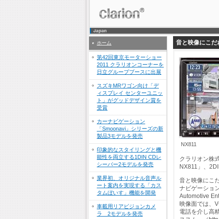
音と映像にこだわ
ホーム
第42回東京モーターショー
2011 クラリオンコーナーを
日立グループブースに出展
スズキMRワゴン向け「デ
ィスプレイ センターユニッ
ト」がグッドデザイン賞を
受賞
カーナビゲーション
「Smoonavi」シリーズの新
製品3モデルを発売
NX811
印象的なスタイリングと機
能性を両立する1DIN CDレ
クラリオン株式
シーバー2モデルを発売
NX811」、2
業界初、オリジナル音声ル
音と映像にこだ
ート案内を実現する「カス
ナビゲーション
タムぼいす」機能を開発
Automoti
映像面では、V
車載用リアビジョンカメ
電話を介し高
ラ 2モデルを発売