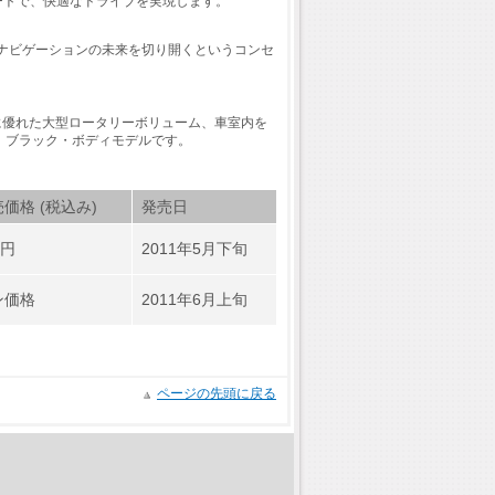
能やサポートで、快適なドライブを実現します。
、そしてナビゲーションの未来を切り開くというコンセ
作性に優れた大型ロータリーボリューム、車室内を
は、ブラック・ボディモデルです。
価格 (税込み)
発売日
0円
2011年5月下旬
ン価格
2011年6月上旬
ページの先頭に戻る