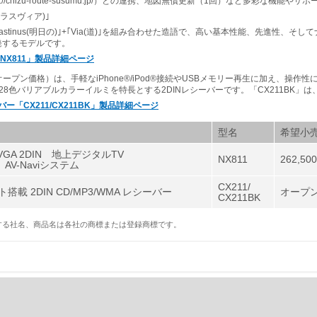
p://chizu-route-susumu.jp/）との連携、地図無償更新（1回）など多彩な機
(クラスヴィア)｣
rastinus(明日の)｣+｢Via(道)｣を組み合わせた造語で、高い基本性能、先進性
発するモデルです。
A「NX811」製品詳細ページ
（オープン価格）は、手軽なiPhone®/iPod®接続やUSBメモリー再生に加え、操
28色バリアブルカラーイルミを特長とする2DINレシーバーです。「CX211BK」
ーバー「CX211/CX211BK」製品詳細ページ
型名
希望小売
VGA 2DIN 地上デジタルTV
NX811
262,50
D AV-Naviシステム
CX211/
搭載 2DIN CD/MP3/WMA レシーバー
オープ
CX211BK
載する社名、商品名は各社の商標または登録商標です。