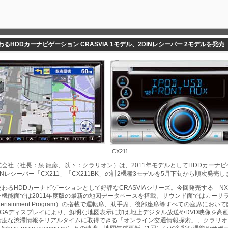
るHDDカーナビゲーション CRASVIA 1モデル、2DINレシーバー 2モデルを発売
CX211
会社（社長：泉 龍彦、以下：クラリオン）は、2011年モデルとしてHDDカーナビ
DINレシーバー「CX211」「CX211BK」の計2機種3モデルを5月下旬から順次発売
わるHDDカーナビゲーションとして好評なCRASVIAシリーズ。今回発売する「NX81
機能面では2011年度版の最新の地図データベースを搭載。サウンド面ではカーサラウ
ve Entertainment Program）の搭載で運転席、助手席、後部座席等すべての座
GAディスプレイにより、鮮明な地図表示に加え地上デジタル放送やDVD映像を高画質で
精度な渋滞情報をリアルタイムに取得できる「オンライン交通情報探索」、クラリオ