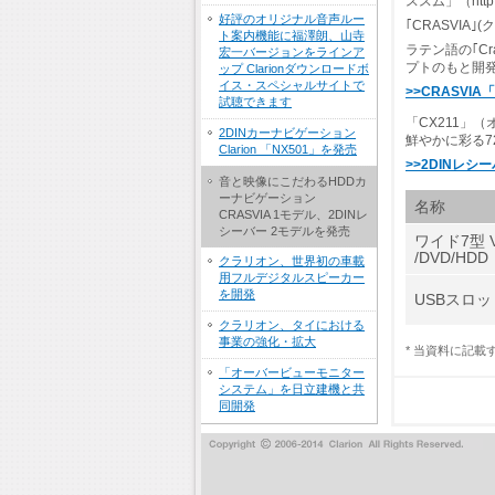
ススム」（htt
好評のオリジナル音声ルー
｢CRASVIA｣
ト案内機能に福澤朗、山寺
ラテン語の｢C
宏一バージョンをラインア
プトのもと開
ップ Clarionダウンロードボ
イス・スペシャルサイトで
>>CRASVI
試聴できます
「CX211」
2DINカーナビゲーション
鮮やかに彩る7
Clarion 「NX501」を発売
>>2DINレシ
音と映像にこだわるHDDカ
ーナビゲーション
名称
CRASVIA 1モデル、2DINレ
シーバー 2モデルを発売
ワイド7型 
/DVD/HD
クラリオン、世界初の車載
用フルデジタルスピーカー
を開発
USBスロット
クラリオン、タイにおける
事業の強化・拡大
* 当資料に記
「オーバービューモニター
システム」を日立建機と共
同開発