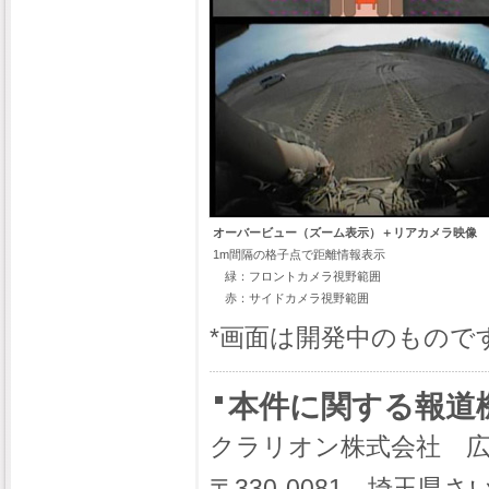
オーバービュー（ズーム表示）＋リアカメラ映像
1m間隔の格子点で距離情報表示
緑：フロントカメラ視野範囲
赤：サイドカメラ視野範囲
*画面は開発中のもので
本件に関する報道
クラリオン株式会社 広
〒330-0081 埼玉県