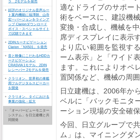
ラ 2モデルを発売
適なドライブのサポー
好評のオリジナル音声ルー
ト案内機能に福澤朗、山寺
術をベースに、建設機
宏一バージョンをラインア
ップ Clarionダウンロード
変換・合成し、機械を
ボイス・スペシャルサイト
で試聴できます
席ディスプレイに表示
2DINカーナビゲーション
より広い範囲を監視す
Clarion 「NX501」を発売
ーム表示」と「ワイド
音と映像にこだわるHDDカ
ーナビゲーション
CRASVIA 1モデル、2DIN
ます。これによりオペ
レシーバー 2モデルを発売
置関係など、機械の周
クラリオン、世界初の車載
用フルデジタルスピーカー
を開発
日立建機は、2006年か
クラリオン、タイにおける
ベルに「バックモニタ
事業の強化・拡大
ーション現場の安全確
「オーバービューモニター
システム」を日立建機と共
同開発
今回、日立グループで
ム」は、マイニングダ