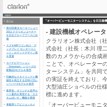
「オーバービューモニターシステム」を日立建
ホーム
第42回東京モーターショー
- 建設機械オペレー
2011 クラリオンコーナー
を日立グループブースに出
展
クラリオン株式会社（社
スズキMRワゴン向け「デ
式会社（社長：木川 理
ィスプレイ センターユニ
ット」がグッドデザイン賞
数のカメラからの合成
を受賞
ことで、オペレーター
カーナビゲーション
「Smoonavi」シリーズの
ターシステム」を共同
新製品3モデルを発売
印象的なスタイリングと機
の実証を終えており、
能性を両立する1DIN CDレ
シーバー2モデルを発売
大型油圧ショベルの仕様
業界初、オリジナル音声ル
標に進めます。
ート案内を実現する「カス
タムぼいす」機能を開発
「オーバービューモニ
車載用リアビジョンカメ