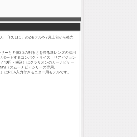
」「RC11C」の2モデルを7月上旬から発売
ンサーとＦ値2.2の明るさを誇る新レンズの採用
サポートするコンパクトサイズ・リアビジョン
3,440円・税込）はクラリオンのカーナビゲー
onavi（スムーナビ）シリーズ専用、
税込）はRCA入力付きモニター用モデルです。