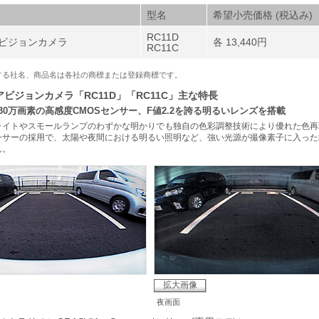
型名
希望小売価格 (税込み)
RC11D
ビジョンカメラ
各 13,440円
RC11C
載する社名、商品名は各社の商標または登録商標です。
ビジョンカメラ「RC11D」「RC11C」主な特長
30万画素の高感度CMOSセンサー、F値2.2を誇る明るいレンズを搭載
ライトやスモールランプのわずかな明かりでも独自の色彩調整技術により優れた色再
センサーの採用で、太陽や夜間における明るい照明など、強い光源が撮像素子に入っ
ん。
拡大画像
夜画面