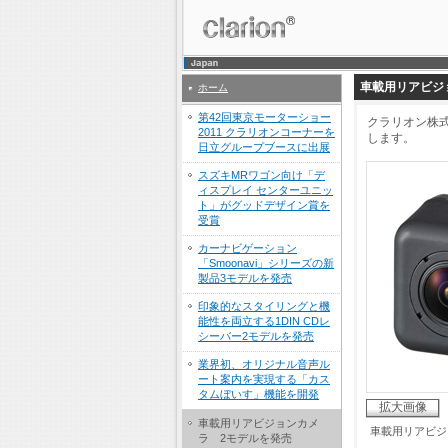
車載用リアビジ
ホーム
第42回東京モーターショー
クラリオン株式
2011 クラリオンコーナーを
します。
日立グループブースに出展
スズキMRワゴン向け「デ
ィスプレイ センターユニッ
ト」がグッドデザイン賞を
受賞
カーナビゲーション
「Smoonavi」シリーズの新
製品3モデルを発売
印象的なスタイリングと機
能性を両立する1DIN CDレ
シーバー2モデルを発売
業界初、オリジナル音声ル
ート案内を実現する「カス
タムぼいす」機能を開発
拡大画像
車載用リアビジョンカメ
車載用リアビジ
ラ 2モデルを発売