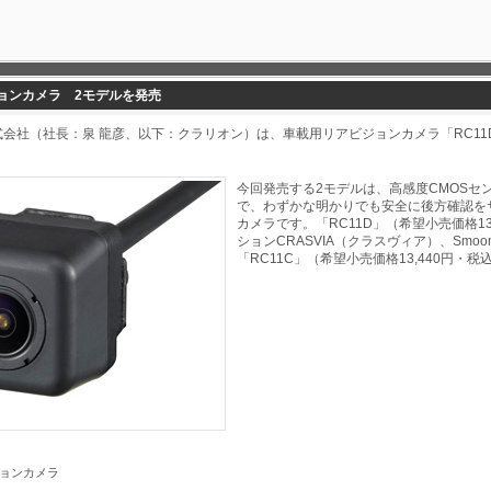
ョンカメラ 2モデルを発売
会社（社長：泉 龍彦、以下：クラリオン）は、車載用リアビジョンカメラ「RC11D
今回発売する2モデルは、高感度CMOSセ
で、わずかな明かりでも安全に後方確認を
カメラです。「RC11D」（希望小売価格1
ションCRASVIA（クラスヴィア）、Smo
「RC11C」（希望小売価格13,440円・
ョンカメラ