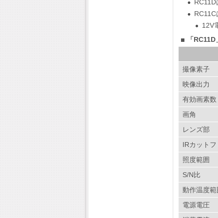
RC11
RC11
12
「RC11
撮像素子
映像出力
有効画素数
画角
レンズ部
IRカット
照度範囲
S/N比
動作温度範
電源電圧