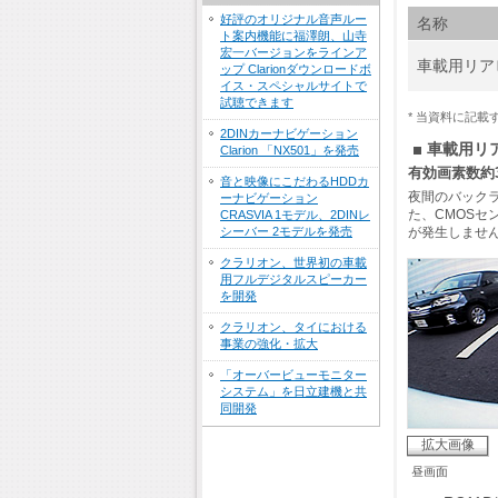
好評のオリジナル音声ルー
名称
ト案内機能に福澤朗、山寺
宏一バージョンをラインア
車載用リア
ップ Clarionダウンロードボ
イス・スペシャルサイトで
試聴できます
* 当資料に記
2DINカーナビゲーション
車載用リア
Clarion 「NX501」を発売
有効画素数約
音と映像にこだわるHDDカ
夜間のバック
ーナビゲーション
た、CMOS
CRASVIA 1モデル、2DINレ
シーバー 2モデルを発売
が発生しませ
クラリオン、世界初の車載
用フルデジタルスピーカー
を開発
クラリオン、タイにおける
事業の強化・拡大
「オーバービューモニター
システム」を日立建機と共
同開発
拡大画像
昼画面