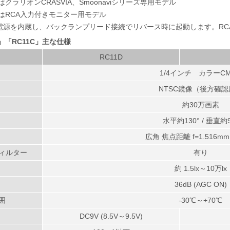
DはクラリオンCRASVIA、Smoonaviシリーズ専用モデル
CはRCA入力付きモニター用モデル
V電源を内蔵し、バックランプリード接続でリバース時に起動します。R
D」「RC11C」主な仕様
RC11D
1/4インチ カラーCM
NTSC鏡像（後方確認
約30万画素
水平約130° / 垂直約9
広角 焦点距離 f=1.516mm 
フィルター
有り
約 1.5lx～10万lx
36dB (AGC ON)
囲
-30℃～+70℃
DC9V (8.5V～9.5V)