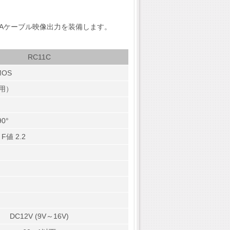
CAケーブル映像出力を装備します。
RC11C
OS
用）
0°
F値 2.2
DC12V (9V～16V)