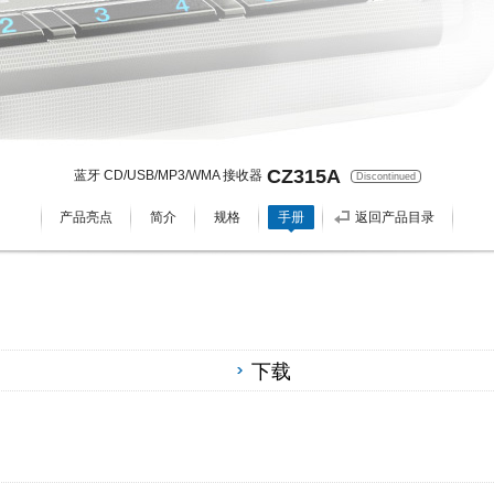
CZ315A
蓝牙 CD/USB/MP3/WMA 接收器
Discontinued
产品亮点
简介
规格
手册
返回产品目录
下载