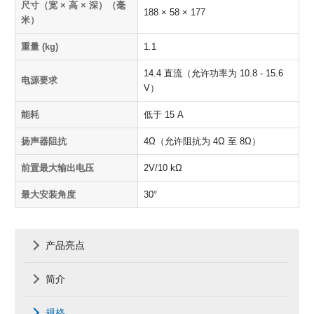
尺寸（宽 × 高 × 深）（毫
188 × 58 × 177
米）
重量 (kg)
1.1
14.4 直流（允许功率为 10.8 - 15.6
电源要求
V）
能耗
低于 15 A
扬声器阻抗
4Ω（允许阻抗为 4Ω 至 8Ω）
前置最大输出电压
2V/10 kΩ
最大安装角度
30°
产品亮点
简介
规格