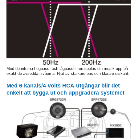
Med de interna högpass- och lågpassfiltren spelas din musik upp på
exakt de avsedda nivåerna. Njut av starkare bas och klarare diskant.
Med 6-kanals/4-volts RCA-utgångar blir det
enkelt att bygga ut och uppgradera systemet