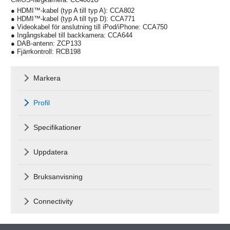
● HDMI™-kabel (typ A till typ A): CCA802
● HDMI™-kabel (typ A till typ D): CCA771
● Videokabel för anslutning till iPod/iPhone: CCA750
● Ingångskabel till backkamera: CCA644
● DAB-antenn: ZCP133
● Fjärrkontroll: RCB198
Markera
Profil
Specifikationer
Uppdatera
Bruksanvisning
Connectivity