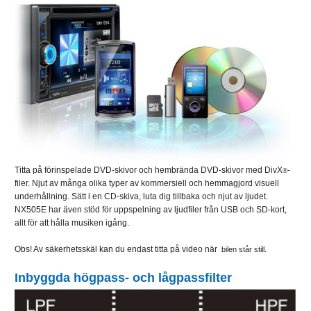
Titta på förinspelade DVD-skivor och hembrända DVD-skivor med DivX
-
®
filer. Njut av många olika typer av kommersiell och hemmagjord visuell
underhållning. Sätt i en CD-skiva, luta dig tillbaka och njut av ljudet.
NX505E har även stöd för uppspelning av ljudfiler från USB och SD-kort,
allt för att hålla musiken igång.
Obs! Av säkerhetsskäl kan du endast titta på video när
bilen står still.
Inbyggda högpass- och lågpassfilter