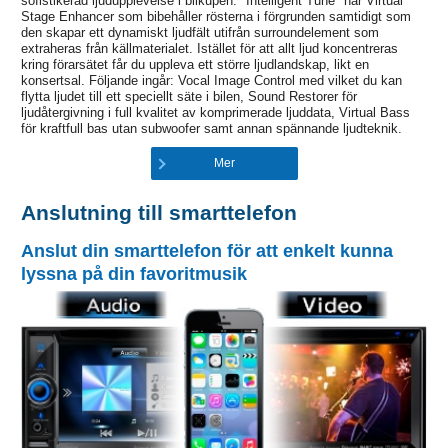
sofistikerad ljudupplevelse i bilkupén. "Intelligent Tune" har Virtual
Stage Enhancer som bibehåller rösterna i förgrunden samtidigt som
den skapar ett dynamiskt ljudfält utifrån surroundelement som
extraheras från källmaterialet. Istället för att allt ljud koncentreras
kring förarsätet får du uppleva ett större ljudlandskap, likt en
konsertsal. Följande ingår: Vocal Image Control med vilket du kan
flytta ljudet till ett speciellt säte i bilen, Sound Restorer för
ljudåtergivning i full kvalitet av komprimerade ljuddata, Virtual Bass
för kraftfull bas utan subwoofer samt annan spännande ljudteknik.
Mer
Anslutning till smarttelefon
Anslut din smarttelefon för att enkelt kunna
lyssna på din favoritmusik