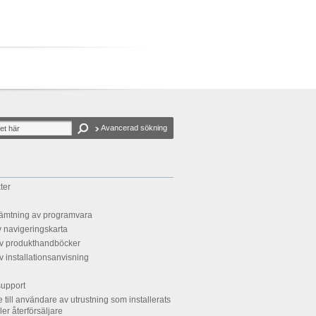
Avancerad sökning
ter
ämtning av programvara
 navigeringskarta
v produkthandböcker
 installationsanvisning
support
till användare av utrustning som installerats
ller återförsäljare