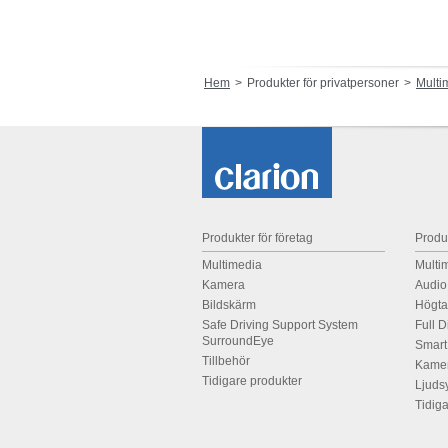
Hem
Produkter för privatpersoner
Multi
Produkter för företag
Produk
Multimedia
Multi
Kamera
Audio
Bildskärm
Högta
Safe Driving Support System
Full 
SurroundEye
Smart
Tillbehör
Kamer
Tidigare produkter
Ljuds
Tidig