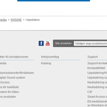
media
NX504E
Uppdatera
Sök produkter
ter för privatpersoner
Inköpsverktyg
Support
media
Katalog
Support-kontak
Kompatibilitet
lare/subwoofer/förstärkare
Uppdatering/H
Digital Sound system
Uppdatering av
 Access
Nedladdning a
a för bakåtsikt
Nedladdning av
ystem för båten
CIP
are produkter
Smart Access-
Ett meddelande 
av tillverkare e