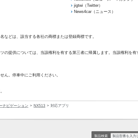
jigtwi（Twitter）
News4car（ニュース）
品名などは、該当する各社の商標または登録商標です。
ンツの提供については、当該権利を有する第三者に帰属します。当該権利を有
ません。停車中にご利用ください。
す。
ーナビゲーション
NX513
対応アプリ
製品検索