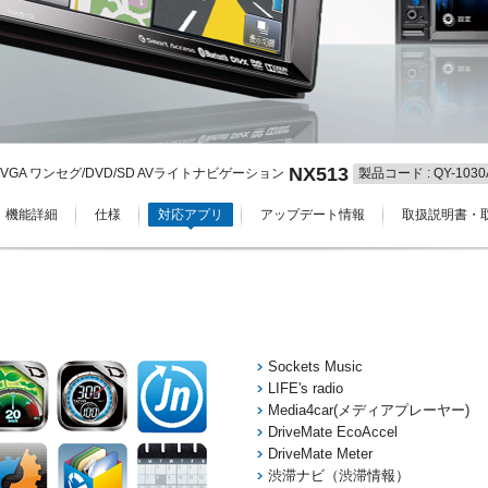
NX513
.2型VGA ワンセグ/DVD/SD AVライトナビゲーション
製品コード : QY-1030
機能詳細
仕様
対応アプリ
アップデート情報
取扱説明書・
Sockets Music
LIFE's radio
Media4car(メディアプレーヤー)
DriveMate EcoAccel
DriveMate Meter
渋滞ナビ（渋滞情報）