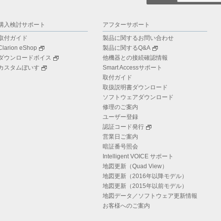
購入検討サポート
アフターサポート
取付ガイド
製品に関するお問い合わせ
Clarion eShop
製品に関するQ&A
ダウンロードボイス
他機器との接続確認情報
カスタムぼいす
Smart Accessサポート
取付ガイド
取扱説明書ダウンロード
ソフトウェアダウンロード
修理のご案内
ユーザー登録
認証コード発行
営業日ご案内
暗証番号照会
Intelligent VOICE サポート
地図更新（Quad View）
地図更新（2016年以降モデル）
地図更新（2015年以前モデル）
地図データ／ソフトウェア更新情報
お客様へのご案内