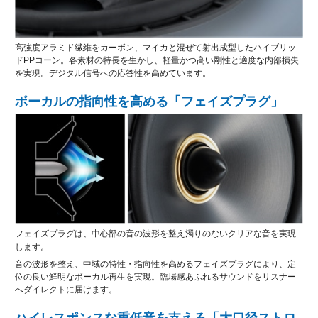
高強度アラミド繊維をカーボン、マイカと混ぜて射出成型したハイブリッ
ドPPコーン。各素材の特長を生かし、軽量かつ高い剛性と適度な内部損失
を実現。デジタル信号への応答性を高めています。
ボーカルの指向性を高める「フェイズプラグ」
フェイズプラグは、中心部の音の波形を整え濁りのないクリアな音を実現
します。
音の波形を整え、中域の特性・指向性を高めるフェイズプラグにより、定
位の良い鮮明なボーカル再生を実現。臨場感あふれるサウンドをリスナー
へダイレクトに届けます。
ハイレスポンスな重低音を支える「大口径ストロ