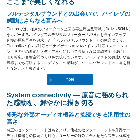
ここまで美しくなれる
フルデジタルサウンドとの出会いで、ハイレゾの
感動はさらなる高みへ
Clarionでは、従来のツィーターを上回る再生周波数帯域（2kHz～50kHz）
をカバーするハイレゾフルデジタルツィーター「Z2H」をラインアップ。
究極の原音再生を追求した「フルデジタルサウンド」との融合により、
Clarion製ハイレゾ対応カーナビゲーションやハイレゾ対応スマートフォ
ン、その他の多彩なメディア再生において高精度な音響調整を可能にし、
より幅広い音響空間づくりを実現しています。アーティストの息遣いや空
気感までも再現するフルデジタルの感動が、ハイレゾサウンドの世界を新
たな次元へと導きます。
more
System connectivity ― 原音に秘められ
た感動を、鮮やかに描き切る
多彩な外部オーディオ機器と接続できる汎用性の
高さ
純正のセンターユニットはもとより、他社のセンターユニットや外部オー
ディオ機器との接続にも対応。ユーザーの好みに合わせたシステム構成を