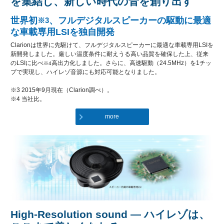
を集結し、新しい時代の音を創り出す
世界初
、フルデジタルスピーカーの駆動に最適
※3
な車載専用LSIを独自開発
Clarionは世界に先駆けて、フルデジタルスピーカーに最適な車載専用LSIを
新開発しました。厳しい温度条件に耐えうる高い品質を確保した上、従来
のLSIに比べ
高出力化しました。さらに、高速駆動（24.5MHz）を1チッ
※4
プで実現し、ハイレゾ音源にも対応可能となりました。
※3 2015年9月現在（Clarion調べ）。
※4 当社比。
more
High-Resolution sound ― ハイレゾは、