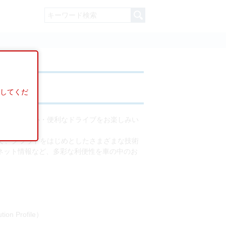
してくだ
の皆様に快適・安心・便利なドライブをお楽しみい
」ことで、クラウドをはじめとしたさまざまな技術
ネット情報など、多彩な利便性を車の中のお
tion Profile）